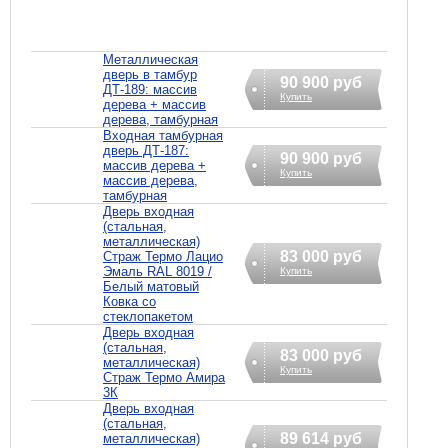
Металлическая
дверь в тамбур
90 900 руб
ДТ-189: массив
Купить
дерева + массив
дерева, тамбурная
Входная тамбурная
дверь ДТ-187:
90 900 руб
массив дерева +
Купить
массив дерева,
тамбурная
Дверь входная
(стальная,
металлическая)
83 000 руб
Страж Термо Лацио
Эмаль RAL 8019 /
Купить
Белый матовый
Ковка со
стеклопакетом
Дверь входная
(стальная,
83 000 руб
металлическая)
Купить
Страж Термо Амира
3К
Дверь входная
(стальная,
89 614 руб
металлическая)