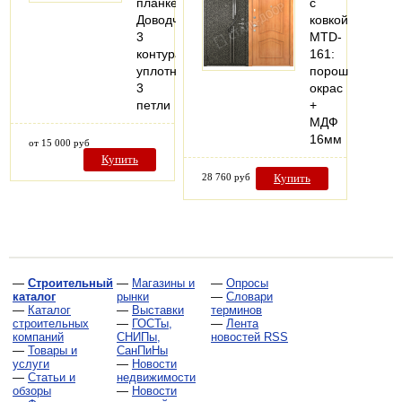
планке
с
Доводчик
ковкой
3
MTD-
контура
161:
уплотнения
порошковый
3
окрас
петли
+
МДФ
16мм
от 15 000 руб
Купить
28 760 руб
Купить
—
Строительный
—
Магазины и
—
Опросы
каталог
рынки
—
Словари
—
Каталог
—
Выставки
терминов
строительных
—
ГОСТы,
—
Лента
компаний
СНИПы,
новостей RSS
—
Товары и
СанПиНы
услуги
—
Новости
—
Статьи и
недвижимости
обзоры
—
Новости