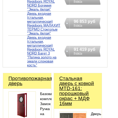
Regidoors ROYAL
Купить
NORD Богемия
"Эмаль белая"
Дверь входная
(стальная,
96 853 руб
металлическая)
Regidoors МАЛАХИТ
Купить
ТЕРМО Стокгольм
"Эмаль белая"
Дверь входная
(стальная,
металлическая)
91 419 руб
Regidoors ROYAL
NORD Багет 3
Купить
"Патина золото на
эмали слоновая
кость"
Противопожарная
Стальная
дверь
дверь с ковкой
MTD-161:
порошковый
Базовая
окрас + МДФ
комплектация:
16мм
Замок
Ручка
на
Дверь