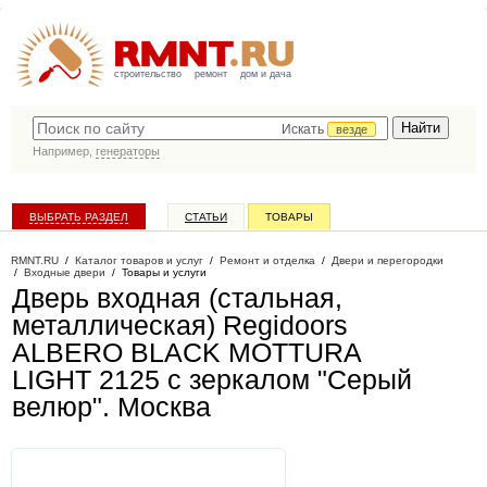
строительство
ремонт
дом и дача
Искать
везде
Например,
генераторы
ВЫБРАТЬ РАЗДЕЛ
СТАТЬИ
ТОВАРЫ
КАТАЛОГ КОМПАНИЙ
RMNT.RU
/
Каталог товаров и услуг
/
Ремонт и отделка
/
Двери и перегородки
/
Входные двери
/
Товары и услуги
Дверь входная (стальная,
металлическая) Regidoors
ALBERO BLACK MOTTURA
LIGHT 2125 с зеркалом "Серый
велюр"
. Москва