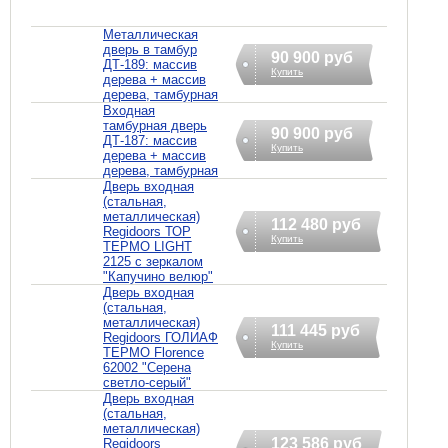
Металлическая
дверь в тамбур
90 900 руб
ДТ-189: массив
Купить
дерева + массив
дерева, тамбурная
Входная
тамбурная дверь
90 900 руб
ДТ-187: массив
Купить
дерева + массив
дерева, тамбурная
Дверь входная
(стальная,
металлическая)
112 480 руб
Regidoors ТОР
Купить
ТЕРМО LIGHT
2125 с зеркалом
"Капучино велюр"
Дверь входная
(стальная,
металлическая)
111 445 руб
Regidoors ГОЛИАФ
Купить
ТЕРМО Florence
62002 "Серена
светло-серый"
Дверь входная
(стальная,
металлическая)
123 586 руб
Regidoors