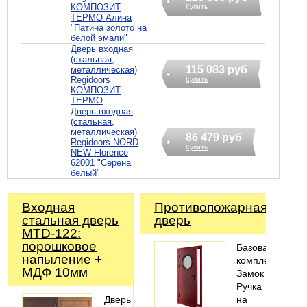
КОМПОЗИТ
Купить
ТЕРМО Алина
"Патина золото на
белой эмали"
Дверь входная
(стальная,
115 083 руб
металлическая)
Regidoors
Купить
КОМПОЗИТ
ТЕРМО
Дверь входная
(стальная,
металлическая)
86 479 руб
Regidoors NORD
Купить
NEW Florence
62001 "Серена
белый"
Входная
Противопожарная
стальная дверь
дверь
MTD-122:
порошковое
Базовая
напыление +
комплектация:
МДФ 10мм
Замок
Ручка
Дверь
на