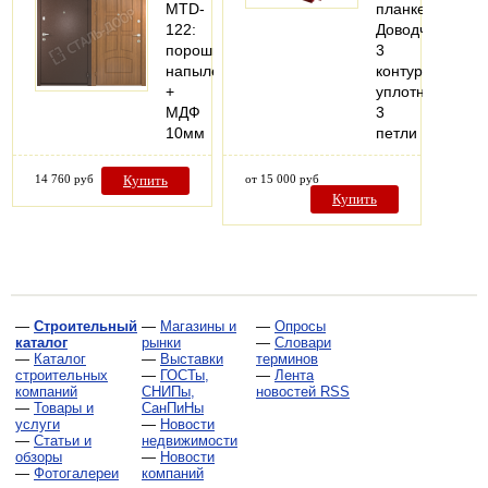
MTD-
планке
122:
Доводчик
порошковое
3
напыление
контура
+
уплотнения
МДФ
3
10мм
петли
14 760 руб
Купить
от 15 000 руб
Купить
—
Строительный
—
Магазины и
—
Опросы
каталог
рынки
—
Словари
—
Каталог
—
Выставки
терминов
строительных
—
ГОСТы,
—
Лента
компаний
СНИПы,
новостей RSS
—
Товары и
СанПиНы
услуги
—
Новости
—
Статьи и
недвижимости
обзоры
—
Новости
—
Фотогалереи
компаний