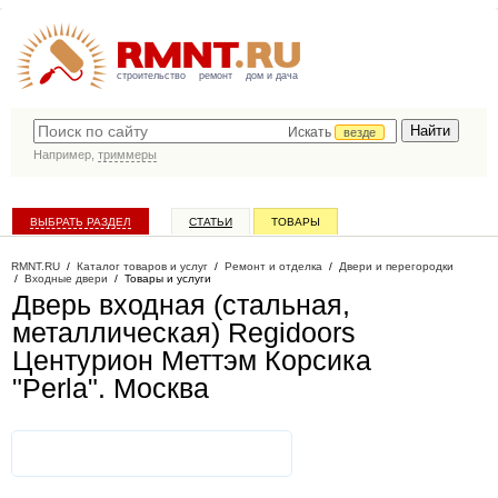
строительство
ремонт
дом и дача
Искать
везде
Например,
триммеры
ВЫБРАТЬ РАЗДЕЛ
СТАТЬИ
ТОВАРЫ
КАТАЛОГ КОМПАНИЙ
RMNT.RU
/
Каталог товаров и услуг
/
Ремонт и отделка
/
Двери и перегородки
/
Входные двери
/
Товары и услуги
Дверь входная (стальная,
металлическая) Regidoors
Центурион Меттэм Корсика
"Perla"
. Москва