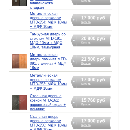
Купить
винилискожа
гладкая
Металлическая
17 000 руб
дверь с зеркалом
MTD-254: МДФ 10мм
Купить
+ МДФ 10мм
Тамбурная дверь со
20 800 руб
стеклом MTD-191:
МДФ 10мм + МДФ
Купить
10мм, тамбурная
Металлическая
21 500 руб
дверь ламинат MTD-
091: ламинат + МДФ
Купить
16мм
Металлическая
17 000 руб
дверь с зеркалом
MTD-253: МДФ 10мм
Купить
+ МДФ 10мм
Стальная дверь с
15 760 руб
ковкой MTD-161:
порошковый окрас +
Купить
ламинат
Стальная дверь
17 000 руб
дверь с зеркалом
MTD-256: МДФ 10мм
Купить
+ МДФ 10мм