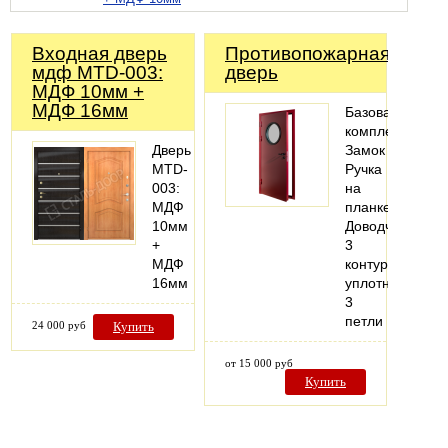
Входная дверь
Противопожарная
мдф MTD-003:
дверь
МДФ 10мм +
МДФ 16мм
Базовая
комплектация:
Дверь
Замок
MTD-
Ручка
003:
на
МДФ
планке
10мм
Доводчик
+
3
МДФ
контура
16мм
уплотнения
3
петли
24 000 руб
Купить
от 15 000 руб
Купить