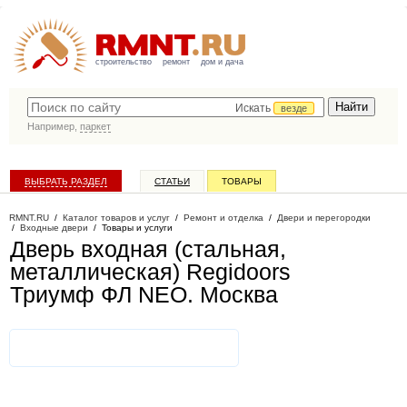
строительство
ремонт
дом и дача
Искать
везде
Например,
паркет
ВЫБРАТЬ РАЗДЕЛ
СТАТЬИ
ТОВАРЫ
КАТАЛОГ КОМПАНИЙ
RMNT.RU
/
Каталог товаров и услуг
/
Ремонт и отделка
/
Двери и перегородки
/
Входные двери
/
Товары и услуги
Дверь входная (стальная,
металлическая) Regidoors
Триумф ФЛ NEO
. Москва