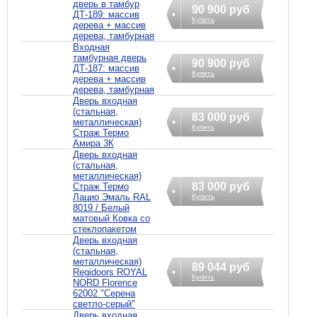
дверь в тамбур
90 900 руб
ДТ-189: массив
Купить
дерева + массив
дерева, тамбурная
Входная
тамбурная дверь
90 900 руб
ДТ-187: массив
Купить
дерева + массив
дерева, тамбурная
Дверь входная
(стальная,
83 000 руб
металлическая)
Купить
Страж Термо
Амира 3К
Дверь входная
(стальная,
металлическая)
83 000 руб
Страж Термо
Лацио Эмаль RAL
Купить
8019 / Белый
матовый Ковка со
стеклопакетом
Дверь входная
(стальная,
металлическая)
89 044 руб
Regidoors ROYAL
Купить
NORD Florence
62002 "Серена
светло-серый"
Дверь входная