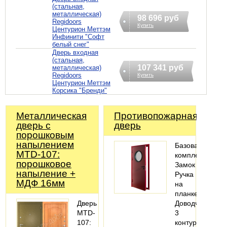
(стальная,
металлическая)
98 696 руб
Regidoors
Купить
Центурион Меттэм
Инфинити "Софт
белый снег"
Дверь входная
(стальная,
107 341 руб
металлическая)
Regidoors
Купить
Центурион Меттэм
Корсика "Бренди"
Металлическая
Противопожарная
дверь с
дверь
порошковым
напылением
Базовая
MTD-107:
комплектация:
порошковое
Замок
напыление +
Ручка
МДФ 16мм
на
планке
Дверь
Доводчик
MTD-
3
107:
контура