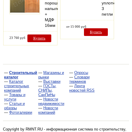
порошковое
уплотнения
напыление
3
+
петли
МДФ
16мм
от 15 000 руб
Купить
23 760 руб
Купить
—
Строительный
—
Магазины и
—
Опросы
каталог
рынки
—
Словари
—
Каталог
—
Выставки
терминов
строительных
—
ГОСТы,
—
Лента
компаний
СНИПы,
новостей RSS
—
Товары и
СанПиНы
услуги
—
Новости
—
Статьи и
недвижимости
обзоры
—
Новости
—
Фотогалереи
компаний
Copyright by RMNT.RU - информационная система по
строительству,