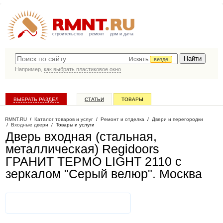
строительство
ремонт
дом и дача
Искать
везде
Например,
как выбрать пластиковое окно
ВЫБРАТЬ РАЗДЕЛ
СТАТЬИ
ТОВАРЫ
КАТАЛОГ КОМПАНИЙ
RMNT.RU
/
Каталог товаров и услуг
/
Ремонт и отделка
/
Двери и перегородки
/
Входные двери
/
Товары и услуги
Дверь входная (стальная,
металлическая) Regidoors
ГРАНИТ ТЕРМО LIGHT 2110 с
зеркалом "Серый велюр"
. Москва