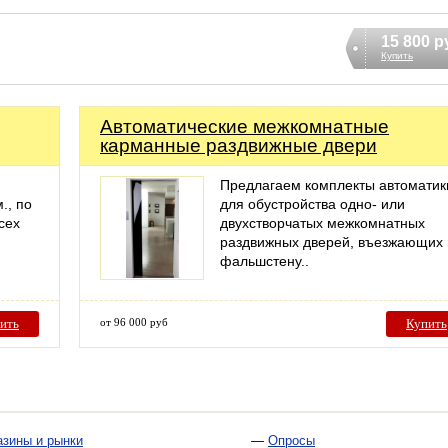
15 800 р
Купить
Автоматические межкомнатные
карманные раздвижные двери
Предлагаем комплекты автоматик
., по
для обустройства одно- или
сех
двухстворчатых межкомнатных
раздвижных дверей, въезжающих 
фальшстену..
ить
от 96 000 руб
Купить
азины и рынки
—
Опросы