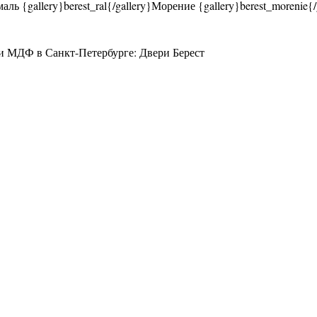
 {gallery}berest_ral{/gallery}Морение {gallery}berest_morenie{/
и МДФ в Санкт-Петербурге: Двери Берест