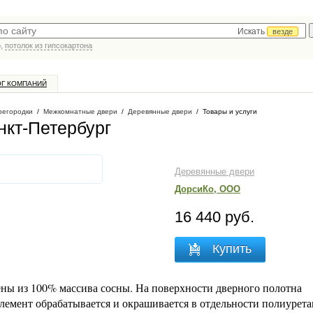
Искать
везде
р,
потолок из гипсокартона
ОГ КОМПАНИЙ
регородки
/
Межкомнатные двери
/
Деревянные двери
/
Товары и услуги
нкт-Петербург
Деревянные двери
ДорсиКо, ООО
16 440 руб.
Купить
ны из 100% массива сосны. На поверхности дверного полотна
лемент обрабатывается и окрашивается в отдельности полиурет