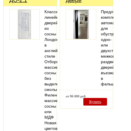
ДО-2.1
двери
Классическая
Предлагаем
линейка
комплекты
дверей
автоматики
из
для
сосны
обустройства
Лондон
одно-
в
или
английском
двухстворчатых
стиле
межкомнатных
Отборный
раздвижных
массив
дверей,
сосны
въезжающих
без
в
выделения
фальшстену..
смолы
Филенка
от 96 000 руб
массив
Купить
сосны
или
МДФ
Новая
цветовая