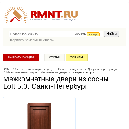
строительство
ремонт
дом и дача
Искать
везде
Например,
земельный участок
ВЫБРАТЬ РАЗДЕЛ
СТАТЬИ
ТОВАРЫ
КАТАЛОГ КОМПАНИЙ
RMNT.RU
/
Каталог товаров и услуг
/
Ремонт и отделка
/
Двери и перегородки
/
Межкомнатные двери
/
Деревянные двери
/
Товары и услуги
Межкомнатные двери из сосны
Loft 5.0
. Санкт-Петербург