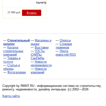
палитра…
21 900 руб
Купить
—
Строительный
—
Магазины и
—
Опросы
каталог
рынки
—
Словари
—
Каталог
—
Выставки
терминов
строительных
—
ГОСТы,
—
Лента
компаний
СНИПы,
новостей RSS
—
Товары и
СанПиНы
услуги
—
Новости
—
Статьи и
недвижимости
обзоры
—
Новости
—
Фотогалереи
компаний
Copyright by RMNT.RU - информационная система по
строительству,
ремонту, недвижимости, дизайну интерьера
. (c) 2002—2026
Карта сайта