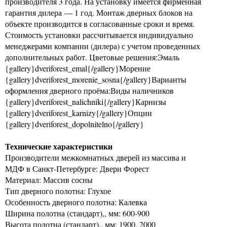
производителя 3 года. На установку имеется фирменная
гарантия дилера — 1 год. Монтаж дверных блоков на
объекте производится в согласованные сроки и время.
Стоимость установки рассчитывается индивидуально
менеджерами компании (дилера) с учетом проведенных
дополнительных работ. Цветовые решения:Эмаль
{gallery}dveriforest_emal{/gallery}Морение
{gallery}dveriforest_morenie_sosna{/gallery}Варианты
оформления дверного проёма:Виды наличников
{gallery}dveriforest_nalichniki{/gallery}Карнизы
{gallery}dveriforest_karnizy{/gallery}Опции
{gallery}dveriforest_dopolnitelno{/gallery}
Технические характеристики
Производители межкомнатных дверей из массива и
МДФ в Санкт-Петербурге: Двери Форест
Материал: Массив сосны
Тип дверного полотна: Глухое
Особенность дверного полотна: Калевка
Ширина полотна (стандарт),, мм: 600-900
Высота полотна (стандарт),, мм: 1900, 2000