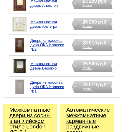
23 250 руб
Межкомнатная
дверь Аполлон
Купить
26 250 руб
Межкомнатная
дверь Аллегра
Купить
Дверь из массива
28 010 руб
дуба ОКА Классик
Купить
№2
25 500 руб
Межкомнатная
дверь Верокко
Купить
Дверь из массива
28 010 руб
дуба ОКА Классик
Купить
№1
Межкомнатные
Автоматические
двери из сосны
межкомнатные
в английском
карманные
стиле London
раздвижные