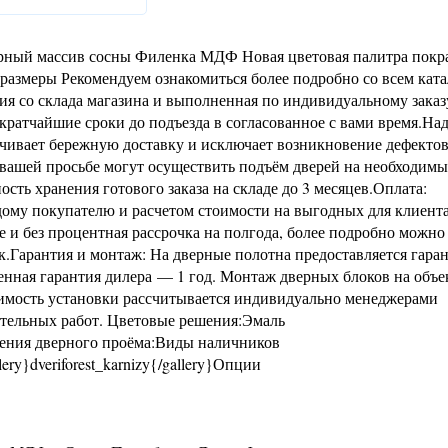
орный массив сосны Филенка МДФ Новая цветовая палитра покр
азмеры Рекомендуем ознакомиться более подробно со всем кат
я со склада магазина и выполненная по индивидуальному заказ
кратчайшие сроки до подъезда в согласованное с вами время.На
ечивает бережную доставку и исключает возникновение дефекто
вашей просьбе могут осуществить подъём дверей на необходим
сть хранения готового заказа на складе до 3 месяцев.Оплата:
ому покупателю и расчетом стоимости на выгодных для клиент
е и без процентная рассрочка на полгода, более подробно можно
к.Гарантия и монтаж: На дверные полотна предоставляется гара
енная гарантия дилера — 1 год. Монтаж дверных блоков на объе
оимость установки рассчитывается индивидуально менеджерами
ительных работ. Цветовые решения:Эмаль
рмления дверного проёма:Виды наличников
llery}dveriforest_karnizy{/gallery}Опции