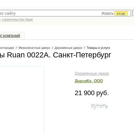
Искать
везде
р,
строительство бани
ОГ КОМПАНИЙ
регородки
/
Межкомнатные двери
/
Деревянные двери
/
Товары и услуги
ны Ruan 0022А
. Санкт-Петербург
Деревянные двери
ДорсиКо, ООО
21 900 руб.
Купить