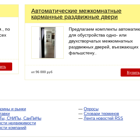
Автоматические межкомнатные
карманные раздвижные двери
., по
Предлагаем комплекты автоматик
сех
для обустройства одно- или
двухстворчатых межкомнатных
раздвижных дверей, въезжающих 
фальшстену..
ить
от 96 000 руб
Купить
азины и рынки
—
Опросы
тавки
—
Словари терминов
Ты, СНИПы, СанПиНы
—
Лента новостей RSS
ости недвижимости
ости компаний