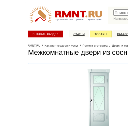
Наприме
строительство
ремонт
дом и дача
ВЫБРАТЬ РАЗДЕЛ
СТАТЬИ
ТОВАРЫ
КАТАЛ
RMNT.RU
/
Каталог товаров и услуг
/
Ремонт и отделка
/
Двери и пе
Межкомнатные двери из сос