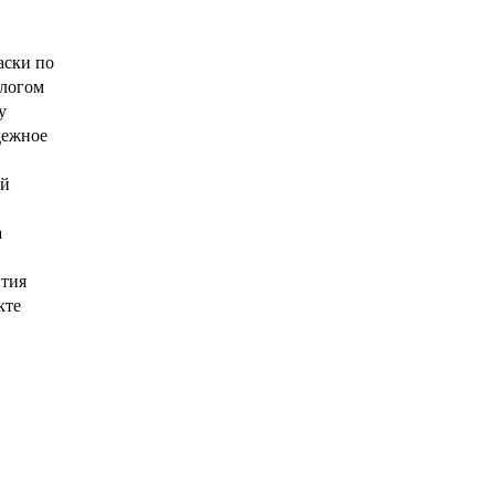
аски по
алогом
у
дежное
в
ый
а
нтия
кте