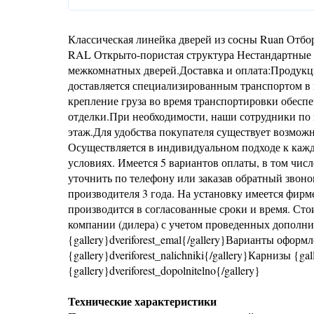
Классическая линейка дверей из сосны Ruan Отб
RAL Открыто-пористая структура Нестандартные р
межкомнатных дверей.Доставка и оплата:Продукци
доставляется специализированным транспортом в 
крепление груза во время транспортировки обесп
отделки.При необходимости, наши сотрудники по 
этаж.Для удобства покупателя существует возможно
Осуществляется в индивидуальном подходе к кажд
условиях. Имеется 5 вариантов оплаты, в том числ
уточнить по телефону или заказав обратный звоно
производителя 3 года. На установку имеется фирм
производится в согласованные сроки и время. Ст
компании (дилера) с учетом проведенных дополн
{gallery}dveriforest_emal{/gallery}Варианты офо
{gallery}dveriforest_nalichniki{/gallery}Карнизы {ga
{gallery}dveriforest_dopolnitelno{/gallery}
Технические характеристики