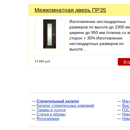
Межкомнатная дверь ПР35
Изготовление нестандартных
размеров по высоте до 2300 мм
ширине до 950 мм./пленка со в
сторон + 30% Изготовление
нестандартных размеров по
высоте…
14 800 руб
Куп
—
Строительный каталог
—
Маг
—
Каталог строительных компаний
—
Выс
—
Товары и услуги
—
ГОС
—
Статьи и обзоры
—
Нов
—
Фотогалереи
—
Нов