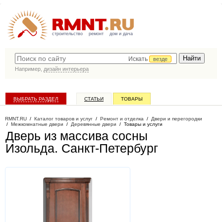
строительство
ремонт
дом и дача
Искать
везде
Например,
дизайн интерьера
ВЫБРАТЬ РАЗДЕЛ
СТАТЬИ
ТОВАРЫ
КАТАЛОГ КОМПАНИЙ
RMNT.RU
/
Каталог товаров и услуг
/
Ремонт и отделка
/
Двери и перегородки
/
Межкомнатные двери
/
Деревянные двери
/
Товары и услуги
Дверь из массива сосны
Изольда
. Санкт-Петербург