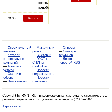
позволит
подобрать…
49 705 руб
Купить
—
Строительный
—
Магазины и
—
Опросы
каталог
рынки
—
Словари
—
Каталог
—
Выставки
терминов
строительных
—
ГОСТы,
—
Лента
компаний
СНИПы,
новостей RSS
—
Товары и
СанПиНы
услуги
—
Новости
—
Статьи и
недвижимости
обзоры
—
Новости
—
Фотогалереи
компаний
Copyright by RMNT.RU - информационная система по
строительству,
ремонту, недвижимости, дизайну интерьера
. (c) 2002—2026
Карта сайта