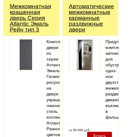
Межкомнатная
Автоматические
крашенная
межкомнатные
дверь Серия
карманные
Atlantic Эмаль
раздвижные
Рейн тип 3
двери
Комплект
Предлагаем
двери
комплекты
из
автоматики
серии
для
Атлантик
обустройства
Эмаль.
одно-
Геометрический
или
рисунок
двухстворчатых
на
межкомнатных
двери
раздвижных
украшает
дверей,
лаконичный
въезжающих
стиль
в
коллекции
фальшстену..
Атлантик.
Разнообразие
от 96 000 руб
цветов
Купить