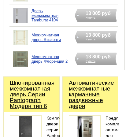
Дверь
13 005 руб
межкомнатная
Купить
Tamburat 4104
13 800 руб
Межкомнатная
дверь Висконти
Купить
13 800 руб
Межкомнатная
дверь Флоренция 2
Купить
Шпонированная
Автоматические
межкомнатная
межкомнатные
дверь Серии
карманные
Pantograph
раздвижные
Модерн тип 6
двери
Комплект
Предлагаем
двери
комплекты
серии
автоматики
Pantograph.
для