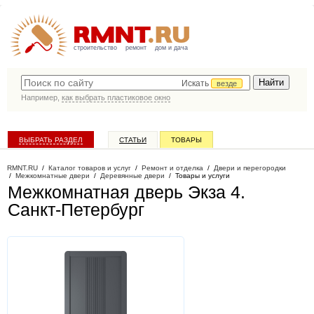
строительство
ремонт
дом и дача
Искать
везде
Например,
как выбрать пластиковое окно
ВЫБРАТЬ РАЗДЕЛ
СТАТЬИ
ТОВАРЫ
КАТАЛОГ КОМПАНИЙ
RMNT.RU
/
Каталог товаров и услуг
/
Ремонт и отделка
/
Двери и перегородки
/
Межкомнатные двери
/
Деревянные двери
/
Товары и услуги
Межкомнатная дверь Экза 4
.
Санкт-Петербург