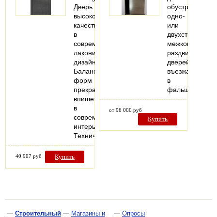
Дверь
обустройства
высокого
одно-
качества
или
в
двухстворчатых
современном
межкомнатных
лаконичном
раздвижных
дизайне.
дверей,
Баланс
въезжающих
форм
в
прекрасно
фальшстену..
впишется
в
от 96 000 руб
современный
Купить
интерьер.
Технические…
40 907 руб
Купить
—
Строительный
—
Магазины и
—
Опросы