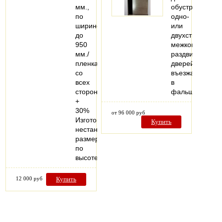
мм.,
обустройства
по
одно-
ширине
или
до
двухстворчатых
950
межкомнатных
мм./
раздвижных
пленка
дверей,
со
въезжающих
всех
в
сторон
фальшстену..
+
30%
от 96 000 руб
Изготовление
Купить
нестандартных
размеров
по
высоте…
12 000 руб
Купить