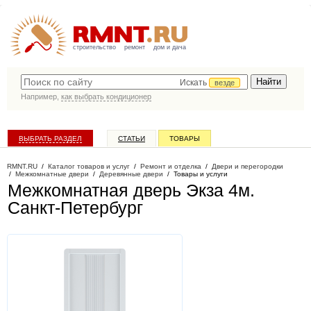
строительство
ремонт
дом и дача
Искать
везде
Например,
как выбрать кондиционер
ВЫБРАТЬ РАЗДЕЛ
СТАТЬИ
ТОВАРЫ
КАТАЛОГ КОМПАНИЙ
RMNT.RU
/
Каталог товаров и услуг
/
Ремонт и отделка
/
Двери и перегородки
/
Межкомнатные двери
/
Деревянные двери
/
Товары и услуги
Межкомнатная дверь Экза 4м
.
Санкт-Петербург