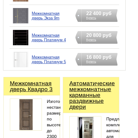
22 400 руб
Межкомнатная
дверь Экзa 9m
Купить
20 800 руб
Межкомнатная
дверь Платинум 4
Купить
16 800 руб
Межкомнатная
дверь Платинум 5
Купить
Межкомнатная
Автоматические
дверь Квадро 3
межкомнатные
карманные
раздвижные
Изготовление
двери
нестандартных
размеров
по
Предлагаем
высоте
комплекты
до
автоматики
2300
для