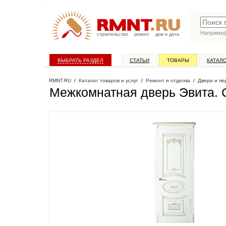
Наприме
строительство
ремонт
дом и дача
ВЫБРАТЬ РАЗДЕЛ
СТАТЬИ
ТОВАРЫ
КАТАЛ
RMNT.RU
/
Каталог товаров и услуг
/
Ремонт и отделка
/
Двери и пе
Межкомнатная дверь Эвита
.