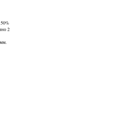
+ 50%
нно 2
 мм.