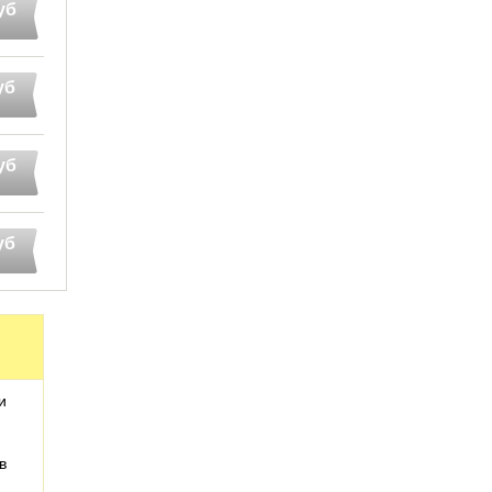
уб
уб
уб
уб
и
в