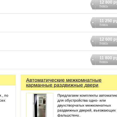
12 800 р
Купить
11 250 р
Купить
12 600 р
Купить
11 800 р
Купить
Автоматические межкомнатные
карманные раздвижные двери
., по
Предлагаем комплекты автоматик
сех
для обустройства одно- или
двухстворчатых межкомнатных
раздвижных дверей, въезжающих 
фальшстену..