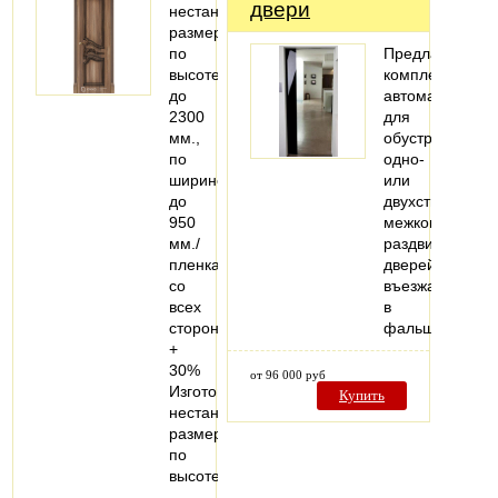
двери
нестандартных
размеров
по
Предлагаем
высоте
комплекты
до
автоматики
2300
для
мм.,
обустройства
по
одно-
ширине
или
до
двухстворчатых
950
межкомнатных
мм./
раздвижных
пленка
дверей,
со
въезжающих
всех
в
сторон
фальшстену..
+
30%
от 96 000 руб
Изготовление
Купить
нестандартных
размеров
по
высоте…