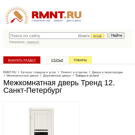
строительство
ремонт
дом и дача
Искать
везде
Например,
ламинат
ВЫБРАТЬ РАЗДЕЛ
СТАТЬИ
ТОВАРЫ
КАТАЛОГ КОМПАНИЙ
RMNT.RU
/
Каталог товаров и услуг
/
Ремонт и отделка
/
Двери и перегородки
/
Межкомнатные двери
/
Деревянные двери
/
Товары и услуги
Межкомнатная дверь Тренд 12
.
Санкт-Петербург