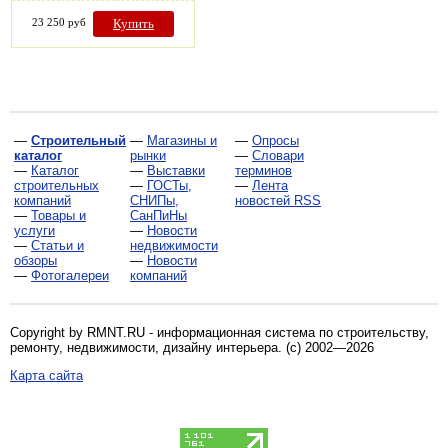
23 250 руб
Купить
—
Строительный
—
Магазины и
—
Опросы
каталог
рынки
—
Словари
—
Каталог
—
Выставки
терминов
строительных
—
ГОСТы,
—
Лента
компаний
СНИПы,
новостей RSS
—
Товары и
СанПиНы
услуги
—
Новости
—
Статьи и
недвижимости
обзоры
—
Новости
—
Фотогалереи
компаний
Copyright by RMNT.RU - информационная система по
строительству,
ремонту, недвижимости, дизайну интерьера
. (c) 2002—2026
Карта сайта