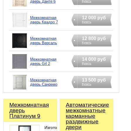
дверь Данте 6
Купить
12 000 руб
Межкомнатная
дверь Квадро 7
Купить
12 800 руб
Межкомнатная
дверь Версаль
Купить
14 000 руб
Межкомнатная
дверь Grl 2
Купить
13 500 руб
Межкомнатная
дверь Санремо
Купить
Межкомнатная
Автоматические
дверь
межкомнатные
Платинум 9
карманные
раздвижные
двери
Изготовление