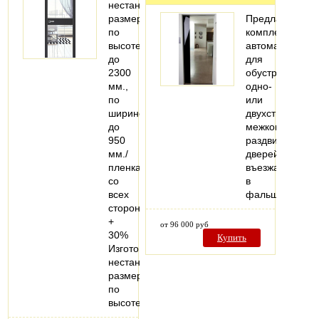
нестандартных
размеров
Предлагаем
по
комплекты
высоте
автоматики
до
для
2300
обустройства
мм.,
одно-
по
или
ширине
двухстворчатых
до
межкомнатных
950
раздвижных
мм./
дверей,
пленка
въезжающих
со
в
всех
фальшстену..
сторон
+
от 96 000 руб
30%
Купить
Изготовление
нестандартных
размеров
по
высоте…