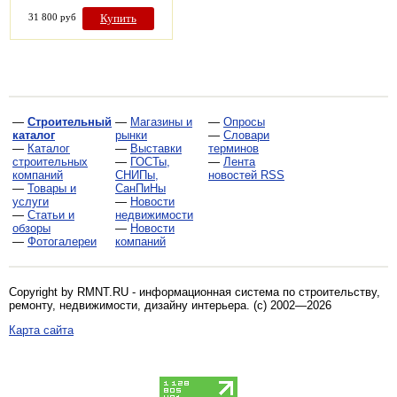
31 800 руб
Купить
—
Строительный
—
Магазины и
—
Опросы
каталог
рынки
—
Словари
—
Каталог
—
Выставки
терминов
строительных
—
ГОСТы,
—
Лента
компаний
СНИПы,
новостей RSS
—
Товары и
СанПиНы
услуги
—
Новости
—
Статьи и
недвижимости
обзоры
—
Новости
—
Фотогалереи
компаний
Copyright by RMNT.RU - информационная система по
строительству,
ремонту, недвижимости, дизайну интерьера
. (c) 2002—2026
Карта сайта