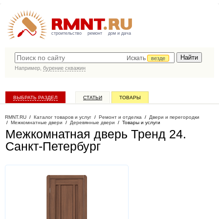
строительство
ремонт
дом и дача
Искать
везде
Например,
бурение скважин
ВЫБРАТЬ РАЗДЕЛ
СТАТЬИ
ТОВАРЫ
КАТАЛОГ КОМПАНИЙ
RMNT.RU
/
Каталог товаров и услуг
/
Ремонт и отделка
/
Двери и перегородки
/
Межкомнатные двери
/
Деревянные двери
/
Товары и услуги
Межкомнатная дверь Тренд 24
.
Санкт-Петербург