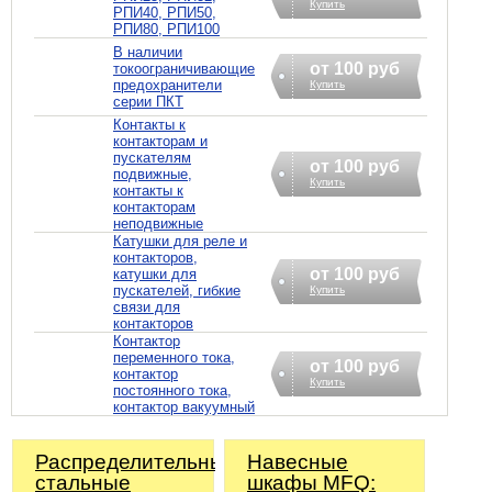
Купить
РПИ40, РПИ50,
РПИ80, РПИ100
В наличии
от 100 руб
токоограничивающие
предохранители
Купить
серии ПКТ
Контакты к
контакторам и
пускателям
от 100 руб
подвижные,
Купить
контакты к
контакторам
неподвижные
Катушки для реле и
контакторов,
от 100 руб
катушки для
пускателей, гибкие
Купить
связи для
контакторов
Контактор
переменного тока,
от 100 руб
контактор
Купить
постоянного тока,
контактор вакуумный
Распределительные
Навесные
стальные
шкафы MFQ: