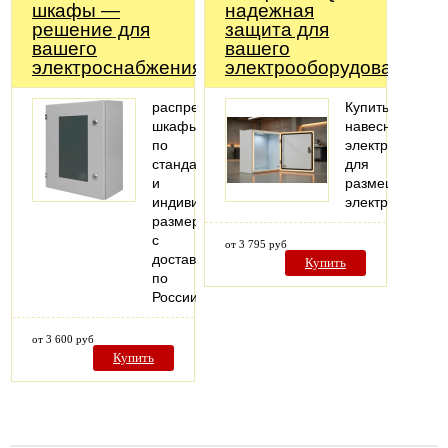
шкафы —
надежная
решение для
защита для
вашего
вашего
электроснабжения!
электрооборудования
распределительные
Купить
шкафы
навесной
по
электрошкаф
стандартным
для
и
размещения
индивидуальным
электрооборуд
размерам
с
от 3 795 руб
доставкой
Купить
по
России
от 3 600 руб
Купить