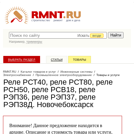
строительство
ремонт
дом и дача
Искать
везде
Например,
триммеры
ВЫБРАТЬ РАЗДЕЛ
СТАТЬИ
ТОВАРЫ
КАТАЛОГ КОМПАНИЙ
RMNT.RU
/
Каталог товаров и услуг
/
Инженерные системы
/
Электроснабжение
/
Промышленное электрооборудование
/
Товары и услуги
Реле РСТ40, реле РСТ80, реле
РСН50, реле РСВ18, реле
РЭП36, реле РЭП37, реле
РЭП38Д
. Новочебоксарск
Внимание! Данное предложение находится в
архиве. Описание и стоимость товара или услуги,