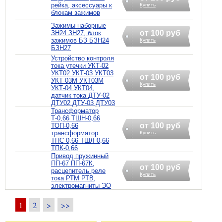
рейка, аксессуары к
Купить
блокам зажимов
Зажимы наборные
от 100 руб
ЗН24 ЗН27, блок
зажимов БЗ БЗН24
Купить
БЗН27
Устройство контроля
тока утечки УКТ-02
УКТ02 УКТ-03 УКТ03
от 100 руб
УКТ-03М УКТ03М
Купить
УКТ-04 УКТ04,
датчик тока ДТУ-02
ДТУ02 ДТУ-03 ДТУ03
Трансформатор
Т-0,66 ТШН-0,66
от 100 руб
ТОП-0,66
трансформатор
Купить
ТПС-0,66 ТШЛ-0,66
ТПК-0,66
Привод пружинный
ПП-67 ПП-67К,
от 100 руб
расцепитель реле
Купить
тока РТМ РТВ,
электромагниты ЭО
1
2
>
>>