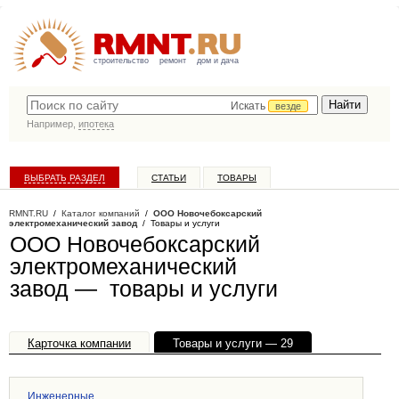
строительство
ремонт
дом и дача
Искать
везде
Например,
ипотека
ВЫБРАТЬ РАЗДЕЛ
СТАТЬИ
ТОВАРЫ
КАТАЛОГ КОМПАНИЙ
RMNT.RU
/
Каталог компаний
/
ООО Новочебоксарский
электромеханический завод
/ Товары и услуги
ООО Новочебоксарский
электромеханический
завод — товары и услуги
Карточка компании
Товары и услуги — 29
Офисы, филиалы — 1
Инженерные