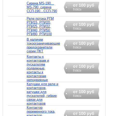
Сирена MS-190…
от 100 руб
MS-790, сирена
Купить
ССП-190…ССП-790
Реле потока РПИ
РПИ15, РПИ20,
от 100 руб
РПИ25, РПИ32,
Купить
РПИ40, РПИ50,
РПИ80, РПИ100
В наличии
от 100 руб
токоограничивающие
предохранители
Купить
серии ПКТ
Контакты к
контакторам и
пускателям
от 100 руб
подвижные,
Купить
контакты к
контакторам
неподвижные
Катушки для реле и
контакторов,
от 100 руб
катушки для
пускателей, гибкие
Купить
связи для
контакторов
Контактор
переменного тока,
от 100 руб
контактор