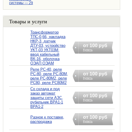
системы — 29
Товары и услуги
Трансформатор
ТПС-0,66, накладка
НКР-3, датчик
от 100 руб
ДТУ-03, устройство
УКТ-03 УКТ03М,
Купить
ввод кабельный
ВК-16, оболочка
ОЭАП ОЭАМ
Реле РС-40, реле
от 100 руб
РС-80, реле РС-80М,
реле РС-80М2, реле
Купить
РС80, реле РС80М2
Со склада и под
заказ автомат
от 100 руб
защиты сети АЗС,
Купить
рубильник ВРА1-1
ВРА1-2
от 100 руб
Разное к поставке,
распродажа
Купить