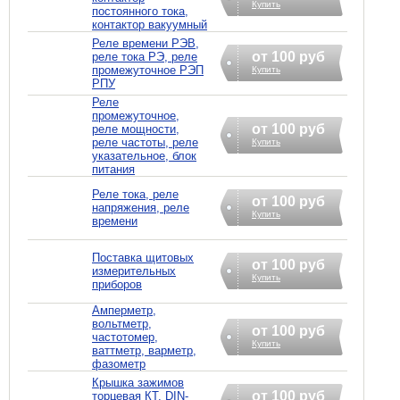
Купить
постоянного тока,
контактор вакуумный
Реле времени РЭВ,
от 100 руб
реле тока РЭ, реле
промежуточное РЭП
Купить
РПУ
Реле
промежуточное,
от 100 руб
реле мощности,
реле частоты, реле
Купить
указательное, блок
питания
Реле тока, реле
от 100 руб
напряжения, реле
Купить
времени
Поставка щитовых
от 100 руб
измерительных
Купить
приборов
Амперметр,
вольтметр,
от 100 руб
частотомер,
Купить
ваттметр, варметр,
фазометр
Крышка зажимов
от 100 руб
торцевая КТ, DIN-