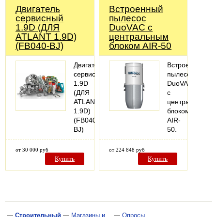
Двигатель
Встроенный
сервисный
пылесос
1.9D (ДЛЯ
DuoVAC с
ATLANT 1.9D)
центральным
(FB040-BJ)
блоком AIR-50
Двигатель
Встроенный
сервисный
пылесос
1.9D
DuoVAC
(ДЛЯ
с
ATLANT
центральным
1.9D)
блоком
(FB040-
AIR-
BJ)
50.
от 30 000 руб
от 224 848 руб
Купить
Купить
—
Строительный
—
Магазины и
—
Опросы