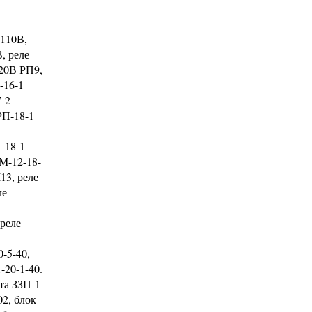
 110В,
, реле
220В РП9,
-16-1
7-2
РП-18-1
-18-1
РМ-12-18-
13, реле
ле
 реле
-5-40,
-20-1-40.
та ЗЗП-1
2, блок