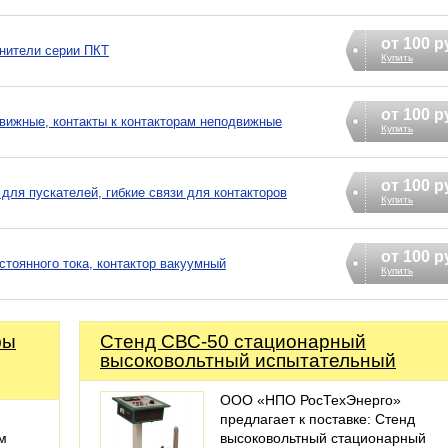
от 100 р
нители серии ПКТ
Купить
от 100 р
движные, контакты к контакторам неподвижные
Купить
от 100 р
 для пускателей, гибкие связи для контакторов
Купить
от 100 р
остоянного тока, контактор вакуумный
Купить
фы
Стенд СВС-50 стационарный
высоковольтный испытательный
ООО «НПО РосТехЭнерго»
предлагает к поставке: Стенд
м
высоковольтный стационарный