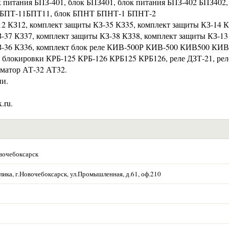
к питания БПЗ-401, блок БПЗ401, блок питания БПЗ-402 БПЗ402,
ок БПТ-11БПТ11, блок БПНТ БПНТ-1 БПНТ-2
2 КЗ12, комплект защиты КЗ-35 КЗ35, комплект защиты КЗ-14 К
-37 КЗ37, комплект защиты КЗ-38 КЗ38, комплект защиты КЗ-13
КЗ-36 КЗ36, комплект блок реле КИВ-500Р КИВ-500 КИВ500 КИВ
 блокировки КРБ-125 КРБ-126 КРБ125 КРБ126, реле ДЗТ-21, рел
рматор АТ-32 АТ32.
ии.
.ru.
вочебоксарск
ика, г.Новочебоксарск, ул.Промышленная, д.61, оф.210