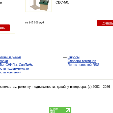
ии
СВС-50.
от 145 000 руб
Купить
ить
азины и рынки
—
Опросы
тавки
—
Словари терминов
Ты, СНИПы, СанПиНы
—
Лента новостей RSS
ости недвижимости
ости компаний
оительству, ремонту, недвижимости, дизайну интерьера
. (c) 2002—2026