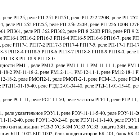
, реле РП25, реле РП-251 РП251, реле РП-252 220В, реле РП-252
4, реле РП-255 РП255, реле РП-256 220В, реле РП-256 100В 127В
361 РП361, реле РП-362 РП362, реле РП-8 220В РП8, реле РП-9 
ле РП16-1 РП16-2 РП16-3 РП16-4 РП16-5 РП16-6 РП16-7, реле РП
, реле РП17-1 РП17-2 РП17-3 РП17-4 РП17-5, реле РП-17-1 РП-1
18-3 РП18-4 РП18-5 РП18-6 РП18-7 РП18-8 РП18-9 РП18-0, реле 
 РП-18-8 РП-18-9 РП-18-0
ности РМ11, реле РМ12, реле РМ11-11-1 РМ-11-11-1, реле РМ11
1-18-2 РМ-11-18-2, реле РМ12-11-1 РМ-12-11-1, реле РМ12-18-1 
-12-18-2, реле РМОП2-1, реле РМОП-2-1, реле РСМ-13, реле РСМ
 РТД11-01-15-40, реле РТД12-01-34-40, реле РТД-11-01-15-40, ре
 реле РСГ-11, реле РСГ-11-50, реле частоты РГР11, реле РГР-11,
1, реле указательное РЭУ11, реле РЭУ-11-11-5-40, реле РЭУ-11-20
11-11-2-40, реле РЭУ11-20-2-40, реле РЭУ11-11-1-40, реле РЭУ11
йство сигнализации УСЗ-3 УСЗ-3М УСЗ3 УСЗЗ, защита ЗЗН, защи
ния БПТ-1002 БПТ1002, блок конденсаторов БК-401, блок БК-40