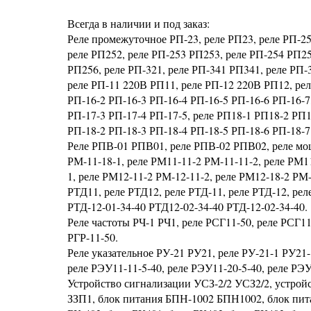
Всегда в наличии и под заказ:
Реле промежуточное РП-23, реле РП23, реле РП-25
реле РП252, реле РП-253 РП253, реле РП-254 РП25
РП256, реле РП-321, реле РП-341 РП341, реле РП-
реле РП-11 220В РП11, реле РП-12 220В РП12, ре
РП-16-2 РП-16-3 РП-16-4 РП-16-5 РП-16-6 РП-16-7
РП-17-3 РП-17-4 РП-17-5, реле РП18-1 РП18-2 РП
РП-18-2 РП-18-3 РП-18-4 РП-18-5 РП-18-6 РП-18-7
Реле РПВ-01 РПВ01, реле РПВ-02 РПВ02, реле мощ
РМ-11-18-1, реле РМ11-11-2 РМ-11-11-2, реле РМ1
1, реле РМ12-11-2 РМ-12-11-2, реле РМ12-18-2 РМ
РТД11, реле РТД12, реле РТД-11, реле РТД-12, реле
РТД-12-01-34-40 РТД12-02-34-40 РТД-12-02-34-40.
Реле частоты РЧ-1 РЧ1, реле РСГ11-50, реле РСГ11,
РГР-11-50.
Реле указательное РУ-21 РУ21, реле РУ-21-1 РУ21-
реле РЭУ11-11-5-40, реле РЭУ11-20-5-40, реле РЭУ
Устройство сигнализации УСЗ-2/2 УСЗ2/2, устро
ЗЗП1, блок питания БПН-1002 БПН1002, блок пита