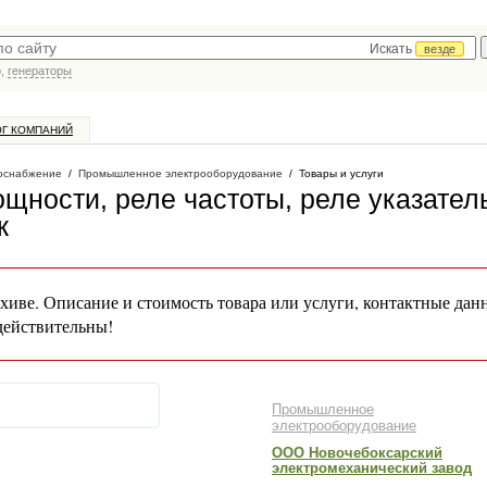
Искать
везде
р,
генераторы
ОГ КОМПАНИЙ
оснабжение
/
Промышленное электрооборудование
/
Товары и услуги
щности, реле частоты, реле указател
к
хиве. Описание и стоимость товара или услуги, контактные дан
действительны!
Промышленное
электрооборудование
ООО Новочебоксарский
электромеханический завод