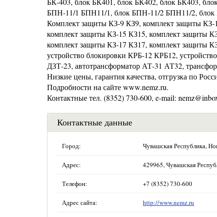
БК-403, блок БК401, блок БК402, блок БК403, бло
БПН-11/1 БПН11/1, блок БПН-11/2 БПН11/2, бл
Комплект защиты КЗ-9 КЗ9, комплект защиты КЗ-1
комплект защиты КЗ-15 КЗ15, комплект защиты КЗ
комплект защиты КЗ-17 КЗ17, комплект защиты 
устройство блокировки КРБ-12 КРБ12, устройство
ДЗТ-23, автотрансформатор АТ-31 АТ32, трансфо
Низкие цены, гарантия качества, отгрузка по Росс
Подробности на сайте www.nemz.ru.
Контактные тел. (8352) 730-600, e-mail: nemz@inbox
Контактные данные
Город:
Чувашская Республика, Но
Адрес:
429965, Чувашская Республ
Телефон:
+7 (8352) 730-600
Адрес сайта:
http://www.nemz.ru