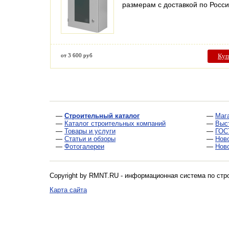
размерам с доставкой по Росс
от 3 600 руб
Куп
—
Строительный каталог
—
Маг
—
Каталог строительных компаний
—
Выс
—
Товары и услуги
—
ГОС
—
Статьи и обзоры
—
Нов
—
Фотогалереи
—
Нов
Copyright by RMNT.RU - информационная система по
стр
Карта сайта