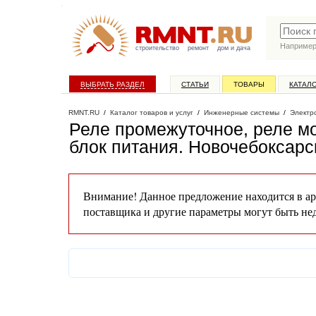
Наприме
строительство
ремонт
дом и дача
ВЫБРАТЬ РАЗДЕЛ
СТАТЬИ
ТОВАРЫ
КАТАЛ
RMNT.RU
/
Каталог товаров и услуг
/
Инженерные системы
/
Электр
Реле промежуточное, реле мо
блок питания
. Новочебоксарс
Внимание! Данное предложение находится в ар
поставщика и другие параметры могут быть не