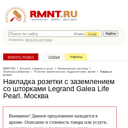
строительство
ремонт
дом и дача
Искать
везде
Например,
фильтры для воды
ВЫБРАТЬ РАЗДЕЛ
СТАТЬИ
ТОВАРЫ
КАТАЛОГ КОМПАНИЙ
RMNT.RU
/
Каталог товаров и услуг
/
Инженерные системы
/
Электроснабжение
/
Розетки, выключатели, подрозетники, вилки
/
Товары и
услуги
Накладка розетки с заземлением
со шторками Legrand Galea Life
Pearl
. Москва
Внимание! Данное предложение находится в
архиве. Описание и стоимость товара или услуги,