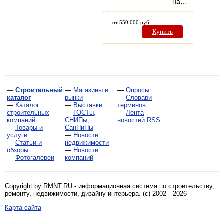
на…
от 550 000 руб
Купить
—
Строительный
—
Магазины и
—
Опросы
каталог
рынки
—
Словари
—
Каталог
—
Выставки
терминов
строительных
—
ГОСТы,
—
Лента
компаний
СНИПы,
новостей RSS
—
Товары и
СанПиНы
услуги
—
Новости
—
Статьи и
недвижимости
обзоры
—
Новости
—
Фотогалереи
компаний
Copyright by RMNT.RU - информационная система по
строительству,
ремонту, недвижимости, дизайну интерьера
. (c) 2002—2026
Карта сайта