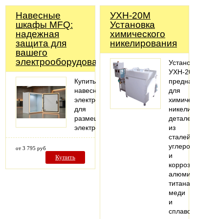
Навесные
УХН-20М
шкафы MFQ:
Установка
надежная
химического
защита для
никелирования
вашего
электрооборудования
Установка
УХН-20М
Купить
предназначена
навесной
для
электрошкаф
химического
для
никелирования
размещения
деталей
электрооборудования
из
сталей
углеродистой
от 3 795 руб
и
Купить
коррозионносто
алюминия,
титана,
меди
и
сплавов