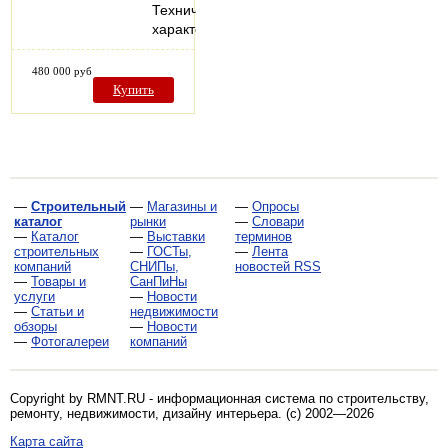
Технические
характеристики…
480 000 руб
Купить
—
Строительный
—
Магазины и
—
Опросы
каталог
рынки
—
Словари
—
Каталог
—
Выставки
терминов
строительных
—
ГОСТы,
—
Лента
компаний
СНИПы,
новостей RSS
—
Товары и
СанПиНы
услуги
—
Новости
—
Статьи и
недвижимости
обзоры
—
Новости
—
Фотогалереи
компаний
Copyright by RMNT.RU - информационная система по
строительству,
ремонту, недвижимости, дизайну интерьера
. (c) 2002—2026
Карта сайта