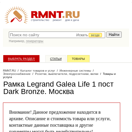
строительство
ремонт
дом и дача
Искать
везде
Например,
генераторы
ВЫБРАТЬ РАЗДЕЛ
СТАТЬИ
ТОВАРЫ
КАТАЛОГ КОМПАНИЙ
RMNT.RU
/
Каталог товаров и услуг
/
Инженерные системы
/
Электроснабжение
/
Розетки, выключатели, подрозетники, вилки
/
Товары и
услуги
Рамка Legrand Galea Life 1 пост
Dark Bronze
. Москва
Внимание! Данное предложение находится в
архиве. Описание и стоимость товара или услуги,
контактные данные поставщика и другие
параметры могут быть недействительны!