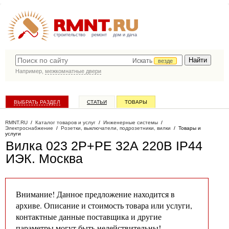
строительство
ремонт
дом и дача
Искать
везде
Например,
межкомнатные двери
ВЫБРАТЬ РАЗДЕЛ
СТАТЬИ
ТОВАРЫ
КАТАЛОГ КОМПАНИЙ
RMNT.RU
/
Каталог товаров и услуг
/
Инженерные системы
/
Электроснабжение
/
Розетки, выключатели, подрозетники, вилки
/
Товары и
услуги
Вилка 023 2Р+РЕ 32А 220В IP44
ИЭК
. Москва
Внимание! Данное предложение находится в
архиве. Описание и стоимость товара или услуги,
контактные данные поставщика и другие
параметры могут быть недействительны!