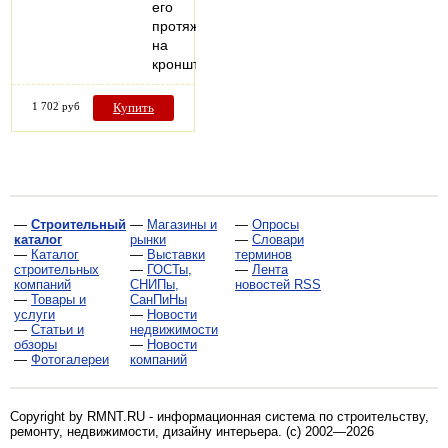
его
протяжении
на
кронштейны…
1 702 руб
Купить
—
Строительный
—
Магазины и
—
Опросы
каталог
рынки
—
Словари
—
Каталог
—
Выставки
терминов
строительных
—
ГОСТы,
—
Лента
компаний
СНИПы,
новостей RSS
—
Товары и
СанПиНы
услуги
—
Новости
—
Статьи и
недвижимости
обзоры
—
Новости
—
Фотогалереи
компаний
Copyright by RMNT.RU - информационная система по
строительству,
ремонту, недвижимости, дизайну интерьера
. (c) 2002—2026