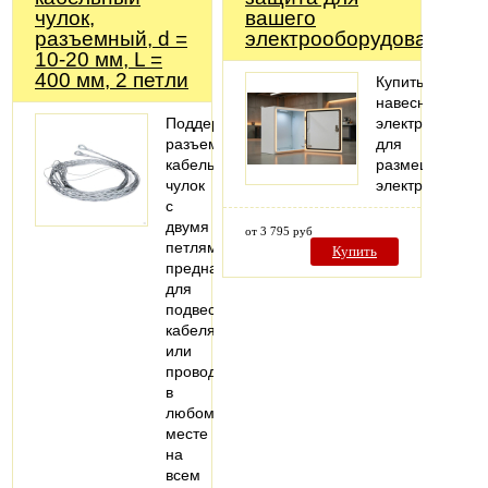
чулок,
вашего
разъемный, d =
электрооборудования
10-20 мм, L =
400 мм, 2 петли
Купить
навесной
Поддерживающий
электрошкаф
разъемный
для
кабельный
размещения
чулок
электрооборуд
с
двумя
от 3 795 руб
петлями
Купить
предназначен
для
подвеса
кабеля
или
провода
в
любом
месте
на
всем