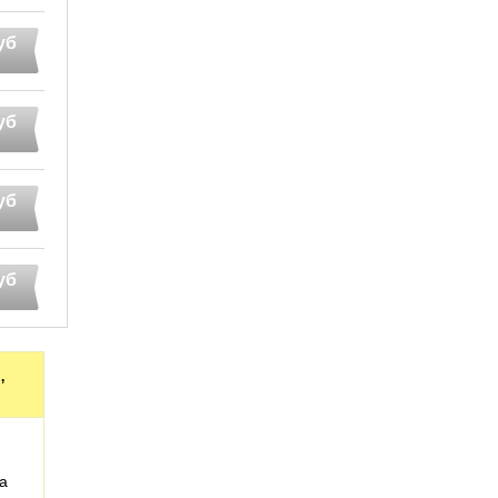
уб
уб
уб
уб
,
а