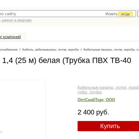
Искать
везде
р,
ремонт в квартире
ОГ КОМПАНИЙ
оснабжение
/
Кабель, кабельканалы, лотки, короба
/
Кабельные каналы, лотки, короба, г
х 1,4 (25 м) белая (Трубка ПВХ ТВ-40
Кабельные каналы, лотки, короб
гофр. трубка
ОптСнабТорг, ООО
2 400 руб.
Купить