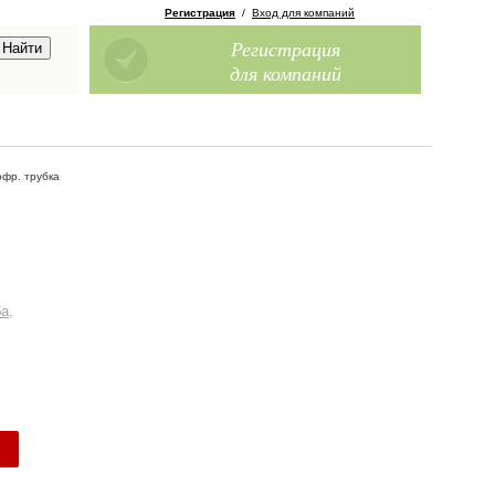
Регистрация
/
Вход для компаний
Регистрация
для компаний
офр. трубка
а,