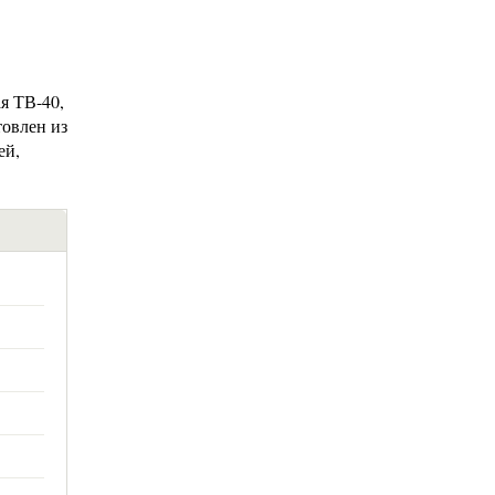
я ТВ-40,
товлен из
ей,