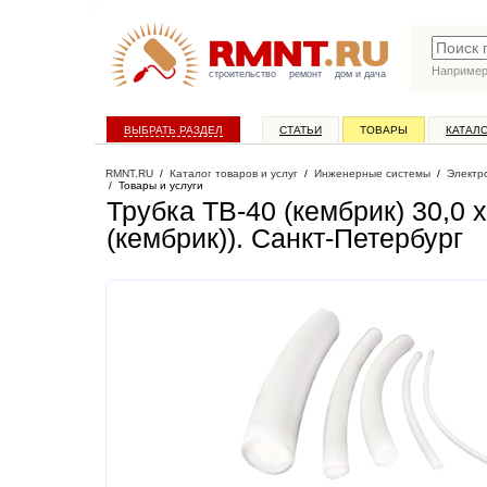
Наприме
строительство
ремонт
дом и дача
ВЫБРАТЬ РАЗДЕЛ
СТАТЬИ
ТОВАРЫ
КАТАЛ
RMNT.RU
/
Каталог товаров и услуг
/
Инженерные системы
/
Электр
/
Товары и услуги
Трубка ТВ-40 (кембрик) 30,0 
(кембрик))
. Санкт-Петербург