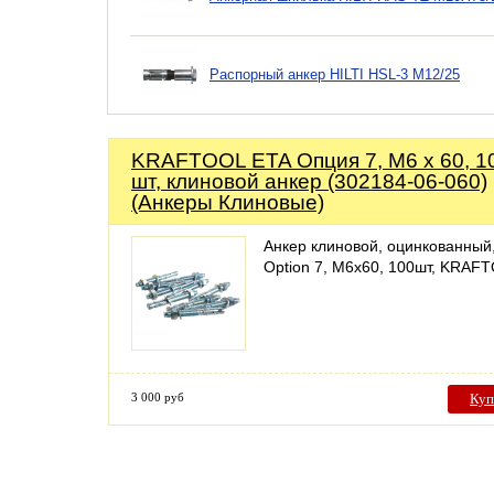
Распорный анкер HILTI HSL-3 M12/25
KRAFTOOL ETA Опция 7, М6 х 60, 1
шт, клиновой анкер (302184-06-060)
(Анкеры Клиновые)
Анкер клиновой, оцинкованный
Option 7, М6x60, 100шт, KRAF
3 000 руб
Куп