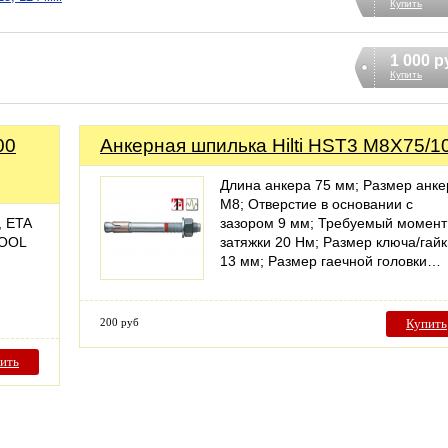
Купить
1 000 р
Купить
00
Анкерная шпилька Hilti HST3 M8X75/1
Длина анкера 75 мм; Размер анке
M8; Отверстие в основании с
, ETA
зазором 9 мм; Требуемый момент
TOOL
затяжки 20 Нм; Размер ключа/гайк
13 мм; Размер гаечной головки…
200 руб
Купить
ить