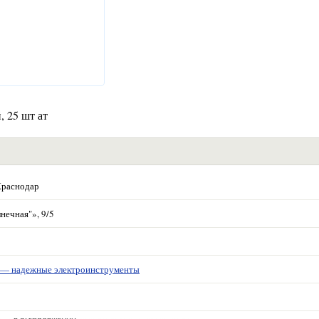
 25 шт ат
Краснодар
нечная"», 9/5
 надежные электроинструменты