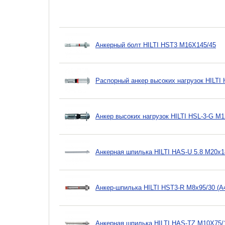
Анкерный болт HILTI HST3 M16X145/45
Распорный анкер высоких нагрузок HILTI
Анкер высоких нагрузок HILTI HSL-3-G M1
Анкерная шпилька HILTI HAS-U 5.8 M20x1
Анкер-шпилька HILTI HST3-R M8x95/30 (A
Анкерная шпилька HILTI HAS-TZ M10X75/