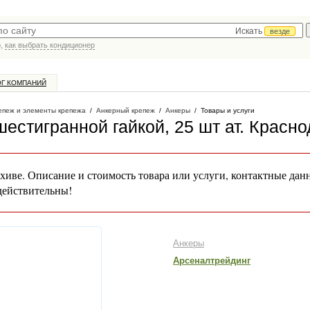
Искать
везде
р,
как выбрать кондиционер
ОГ КОМПАНИЙ
епеж и элементы крепежа
/
Анкерный крепеж
/
Анкеры
/
Товары и услуги
естигранной гайкой, 25 шт ат
. Красно
хиве. Описание и стоимость товара или услуги, контактные дан
действительны!
Анкеры
Арсеналтрейдинг