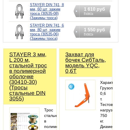
STAYER DIN 741, 8
1 610 руб
мм, 60 шт, зажим
троса (30535-08)
Купить
(Зажимы троса)
STAYER DIN 741, 6
1 550 руб
мм, 80 шт, зажим
троса (30535-06)
Купить
(Зажимы троса)
STAYER 3 мм,
Захват для
L 200 м,
бочек СибТаль,
стальной трос
модель YQC,
в полимерной
0,6Т
оболочке
(30410-30)
Характеристики
(Тросы
Грузоподъемно
стальные DIN
0,6
3055)
т.
Тестовая
Трос
нагрузка:
стальной
750
в
кг.
полимерной
Диаметр