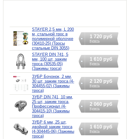
STAYER 2,5 мм, L 200
м, стальной трос в
1 720 руб
полимерной оболочке
Купить
(30410-25) (Тросы
стальные DIN 3055)
STAYER DIN 741, 5
1 610 руб
мм, 100 шт, зажим
троса (30535-05)
Купить
(Зажимы троса)
ЗУБР Бочонок, 2 мм,
2 120 руб
30 шт, зажим троса (4-
304455-02) (Зажимы
Купить
троса)
ЗУБР DIN 741, 10 мм,
25 шт, зажим троса,
2 060 руб
Профессионал (4-
Купить
304415-10) (Зажимы
троса)
ЗУБР 6 мм, 25 шт,
1 610 руб
двойной зажим троса
(4-304445-06) (Зажимы
Купить
троса)