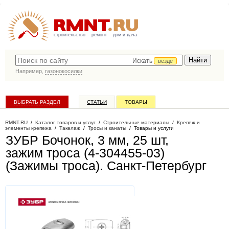
строительство
ремонт
дом и дача
Искать
везде
Например,
газонокосилки
ВЫБРАТЬ РАЗДЕЛ
СТАТЬИ
ТОВАРЫ
КАТАЛОГ КОМПАНИЙ
RMNT.RU
/
Каталог товаров и услуг
/
Строительные материалы
/
Крепеж и
элементы крепежа
/
Такелаж
/
Тросы и канаты
/
Товары и услуги
ЗУБР Бочонок, 3 мм, 25 шт,
зажим троса (4-304455-03)
(Зажимы троса)
. Санкт-Петербург