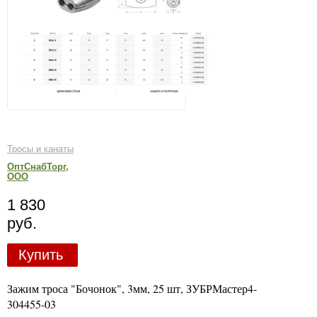
Тросы и канаты
ОптСнабТорг,
ООО
1 830
руб.
Купить
Зажим троса "Бочонок", 3мм, 25 шт, ЗУБРМастер4-
304455-03