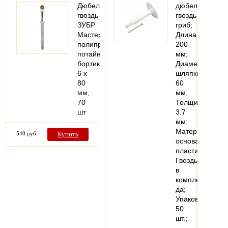
Дюбель-
дюбель
гвоздь
гвоздь
ЗУБР
гриб;
Мастер
Длина
полипропиленовый,
200
потайный
мм;
бортик,
Диаметр
6 x
шляпки
80
60
мм,
мм;
70
Толщина
шт
3.7
мм;
Материал
540 руб
Купить
основания
пластик;
Гвоздь
в
комплекте
да;
Упаковка
50
шт.;
…