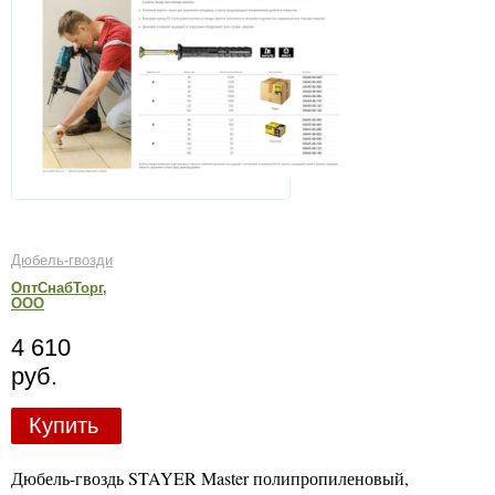
Дюбель-гвозди
ОптСнабТорг,
ООО
4 610
руб.
Купить
Дюбель-гвоздь STAYER Master полипропиленовый,