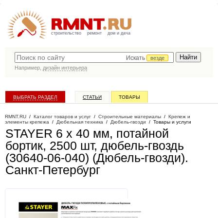
строительство
ремонт
дом и дача
Искать
везде
Например,
дизайн интерьера
ВЫБРАТЬ РАЗДЕЛ
СТАТЬИ
ТОВАРЫ
КАТАЛОГ КОМПАНИЙ
RMNT.RU
/
Каталог товаров и услуг
/
Строительные материалы
/
Крепеж и
элементы крепежа
/
Дюбельная техника
/
Дюбель-гвозди
/
Товары и услуги
STAYER 6 х 40 мм, потайной
бортик, 2500 шт, дюбель-гвоздь
(30640-06-040) (Дюбель-гвозди)
.
Санкт-Петербург