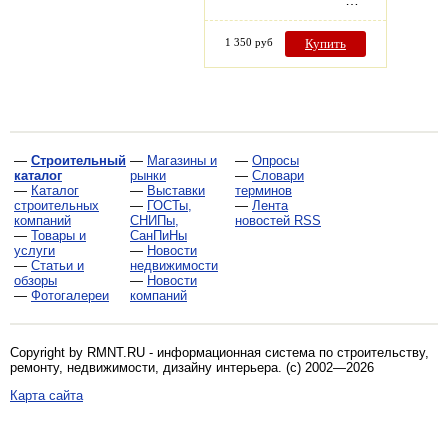
1 350 руб
Купить
—
Строительный
—
Магазины и
—
Опросы
каталог
рынки
—
Словари
—
Каталог
—
Выставки
терминов
строительных
—
ГОСТы,
—
Лента
компаний
СНИПы,
новостей RSS
—
Товары и
СанПиНы
услуги
—
Новости
—
Статьи и
недвижимости
обзоры
—
Новости
—
Фотогалереи
компаний
Copyright by RMNT.RU - информационная система по
строительству,
ремонту, недвижимости, дизайну интерьера
. (c) 2002—2026
Карта сайта