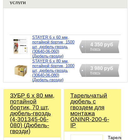
услуги
STAYER 6 х 60 мм,
потайной бортик, 1500
4 350 руб
шт, дюбель-гвоздь
Купить
(30640-06-060)
(Дюбель-гвозди)
STAYER 6 х 80 мм,
потайной бортик, 1000
3 980 руб
шт, дюбель-гвоздь
Купить
(30640-06-080)
(Дюбель-гвозди)
ЗУБР 6 х 80 мм,
Тарельчатый
потайной
дюбель с
бортик, 70 шт,
гвоздем для
дюбель-гвоздь
монтажа
(4-301345-06-
GNINR-200-6-
080) (Дюбель-
IP
гвозди)
Тарельчатый