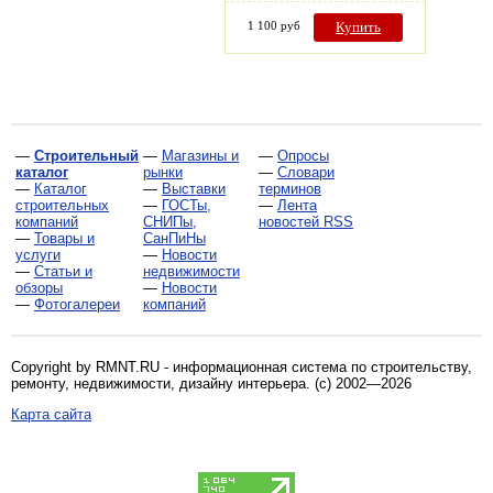
1 100 руб
Купить
—
Строительный
—
Магазины и
—
Опросы
каталог
рынки
—
Словари
—
Каталог
—
Выставки
терминов
строительных
—
ГОСТы,
—
Лента
компаний
СНИПы,
новостей RSS
—
Товары и
СанПиНы
услуги
—
Новости
—
Статьи и
недвижимости
обзоры
—
Новости
—
Фотогалереи
компаний
Copyright by RMNT.RU - информационная система по
строительству,
ремонту, недвижимости, дизайну интерьера
. (c) 2002—2026
Карта сайта