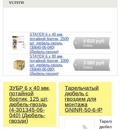
услуги
STAYER 6 х 40 мм,
потайной бортик, 2500
4 610 руб
шт, дюбель-гвоздь
Купить
(30640-06-040)
(Дюбель-гвозди)
STAYER 6 х 80 мм,
потайной бортик, 1000
3 980 руб
шт, дюбель-гвоздь
Купить
(30640-06-080)
(Дюбель-гвозди)
ЗУБР 6 х 40 мм,
Тарельчатый
потайной
дюбель с
бортик, 125 шт,
гвоздем для
дюбель-гвоздь
монтажа
(4-301345-06-
GNINR-50-6-IP
040) (Дюбель-
гвозди)
Тарельчатый
дюбель