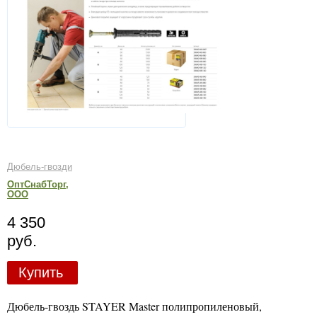
Дюбель-гвозди
ОптСнабТорг,
ООО
4 350
руб.
Купить
Дюбель-гвоздь STAYER Master полипропиленовый,