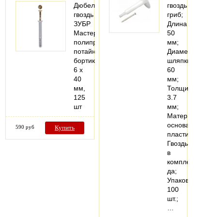
Дюбель-
гвоздь
гвоздь
гриб;
ЗУБР
Длина
Мастер
50
полипропиленовый,
мм;
потайный
Диаметр
бортик,
шляпки
6 x
60
40
мм;
мм,
Толщина
125
3.7
шт
мм;
Материал
основания
590 руб
Купить
пластик;
Гвоздь
в
комплекте
да;
Упаковка
100
шт.;
…