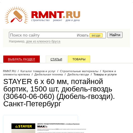
строительство
ремонт
дом и дача
Искать
везде
Например,
дом из клееного бруса
ВЫБРАТЬ РАЗДЕЛ
СТАТЬИ
ТОВАРЫ
КАТАЛОГ КОМПАНИЙ
RMNT.RU
/
Каталог товаров и услуг
/
Строительные материалы
/
Крепеж и
элементы крепежа
/
Дюбельная техника
/
Дюбель-гвозди
/
Товары и услуги
STAYER 6 х 60 мм, потайной
бортик, 1500 шт, дюбель-гвоздь
(30640-06-060) (Дюбель-гвозди)
.
Санкт-Петербург