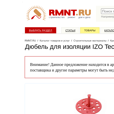
Наприме
строительство
ремонт
дом и дача
ВЫБРАТЬ РАЗДЕЛ
СТАТЬИ
ТОВАРЫ
КАТАЛ
RMNT.RU
/
Каталог товаров и услуг
/
Строительные материалы
/
Кр
Дюбель для изоляции IZО Tec
Внимание! Данное предложение находится в ар
поставщика и другие параметры могут быть не