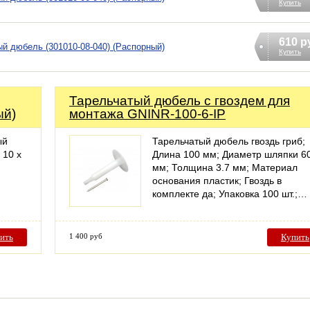
Купить
610 р
й дюбель (301010-08-040) (Распорный)
Купить
Тарельчатый дюбель с гвоздем для
ый)
монтажа GNINR-100-6-IP
ый
Тарельчатый дюбель гвоздь гриб;
 10 x
Длина 100 мм; Диаметр шляпки 6
мм; Толщина 3.7 мм; Материал
основания пластик; Гвоздь в
комплекте да; Упаковка 100 шт.;…
ить
1 400 руб
Купить