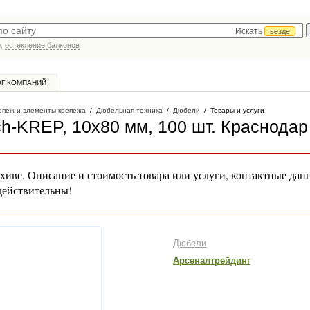
Искать
везде
р,
остекление балконов
ОГ КОМПАНИЙ
епеж и элементы крепежа
/
Дюбельная техника
/
Дюбели
/
Товары и услуги
h-KREP, 10х80 мм, 100 шт
. Краснодар
хиве. Описание и стоимость товара или услуги, контактные дан
действительны!
Дюбели
Арсеналтрейдинг