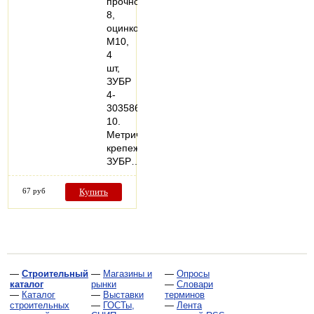
прочности
8,
оцинкованная,
M10,
4
шт,
ЗУБР
4-
303586-
10.
Метрический
крепеж
ЗУБР…
67 руб
Купить
—
Строительный
—
Магазины и
—
Опросы
каталог
рынки
—
Словари
—
Каталог
—
Выставки
терминов
строительных
—
ГОСТы,
—
Лента