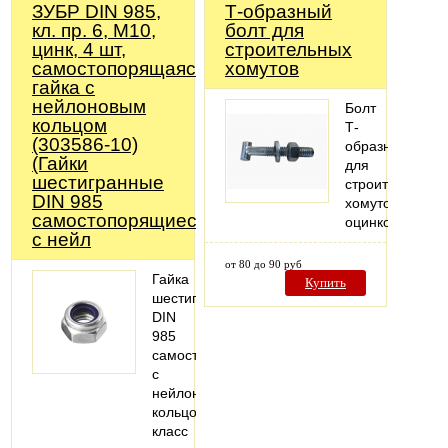
ЗУБР DIN 985,
Т-образный
кл. пр. 6, M10,
болт для
цинк, 4 шт,
строительных
самостопорящаяся
хомутов
гайка с
нейлоновым
Болт
кольцом
Т-
(303586-10)
образный
(Гайки
для
шестигранные
строительных
DIN 985
хомутов
самостопорящиеся,
оцинкованных
с нейл
от 80 до 90 руб
Гайка
Купить
шестигранная
DIN
985
самостопорящаяся,
с
нейлоновым
кольцом,
класс