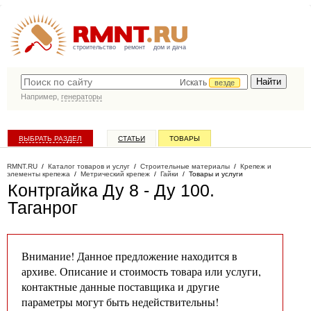
строительство
ремонт
дом и дача
Искать
везде
Например,
генераторы
ВЫБРАТЬ РАЗДЕЛ
СТАТЬИ
ТОВАРЫ
КАТАЛОГ КОМПАНИЙ
RMNT.RU
/
Каталог товаров и услуг
/
Строительные материалы
/
Крепеж и
элементы крепежа
/
Метрический крепеж
/
Гайки
/
Товары и услуги
Контргайка Ду 8 - Ду 100
.
Таганрог
Внимание! Данное предложение находится в
архиве. Описание и стоимость товара или услуги,
контактные данные поставщика и другие
параметры могут быть недействительны!