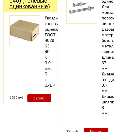
040) (Толевые
одиночные;
оцинкованные)
Для
монтажных
Гвозди
пороховых
толевые
пистолетов;
оцинкованные,
Базовый
ГОСТ
материал:
4029-
бетон,
63,
металл,
40
кирпич;
х
Длина:
3.0
37
мм,
мм;
5
Диаметр
кг,
гвоздя:
ЗУБР
3,7
мм;
Диаметр
1 390 руб
Купить
шляпки:
8
мм;
…
350 руб
Купить