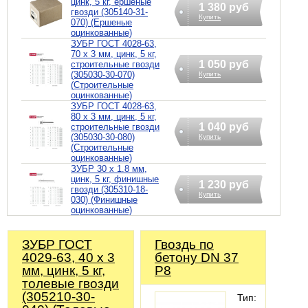
цинк, 5 кг, ершеные
1 380 руб
гвозди (305140-31-
Купить
070) (Ершеные
оцинкованные)
ЗУБР ГОСТ 4028-63,
70 x 3 мм, цинк, 5 кг,
1 050 руб
строительные гвозди
(305030-30-070)
Купить
(Строительные
оцинкованные)
ЗУБР ГОСТ 4028-63,
80 x 3 мм, цинк, 5 кг,
1 040 руб
строительные гвозди
(305030-30-080)
Купить
(Строительные
оцинкованные)
ЗУБР 30 x 1.8 мм,
цинк, 5 кг, финишные
1 230 руб
гвозди (305310-18-
Купить
030) (Финишные
оцинкованные)
ЗУБР ГОСТ
Гвоздь по
4029-63, 40 x 3
бетону DN 37
мм, цинк, 5 кг,
P8
толевые гвозди
(305210-30-
Тип: