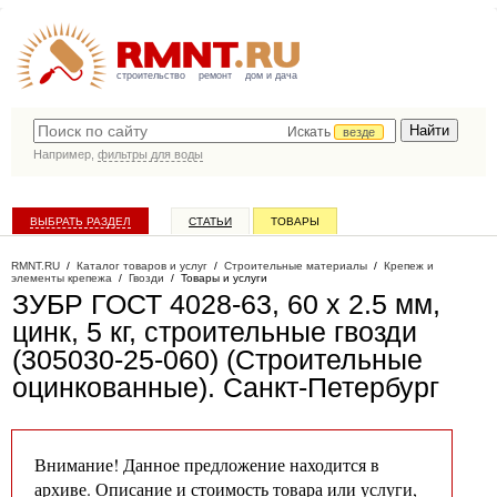
строительство
ремонт
дом и дача
Искать
везде
Например,
фильтры для воды
ВЫБРАТЬ РАЗДЕЛ
СТАТЬИ
ТОВАРЫ
КАТАЛОГ КОМПАНИЙ
RMNT.RU
/
Каталог товаров и услуг
/
Строительные материалы
/
Крепеж и
элементы крепежа
/
Гвозди
/
Товары и услуги
ЗУБР ГОСТ 4028-63, 60 x 2.5 мм,
цинк, 5 кг, строительные гвозди
(305030-25-060) (Строительные
оцинкованные)
. Санкт-Петербург
Внимание! Данное предложение находится в
архиве. Описание и стоимость товара или услуги,