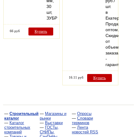
мм,
руб./
30
шт.
шт,
в
ЗУБР
Екатеринбурге.
Продажа
оптом.
66 руб
Купить
Скидки
от
объема
заказа
-
гарантия…
16.11 руб
Купить
—
Строительный
—
Магазины и
—
Опросы
каталог
рынки
—
Словари
—
Каталог
—
Выставки
терминов
строительных
—
ГОСТы,
—
Лента
компаний
СНИПы,
новостей RSS
—
Товары и
СанПиНы