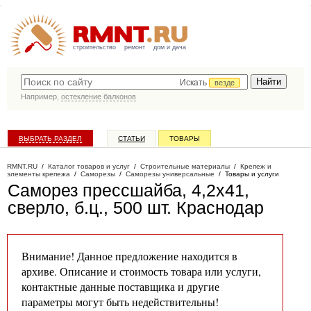
строительство
ремонт
дом и дача
Искать
везде
Например,
остекление балконов
ВЫБРАТЬ РАЗДЕЛ
СТАТЬИ
ТОВАРЫ
КАТАЛОГ КОМПАНИЙ
RMNT.RU
/
Каталог товаров и услуг
/
Строительные материалы
/
Крепеж и
элементы крепежа
/
Саморезы
/
Саморезы универсальные
/
Товары и услуги
Саморез прессшайба, 4,2х41,
сверло, б.ц., 500 шт
. Краснодар
Внимание! Данное предложение находится в
архиве. Описание и стоимость товара или услуги,
контактные данные поставщика и другие
параметры могут быть недействительны!