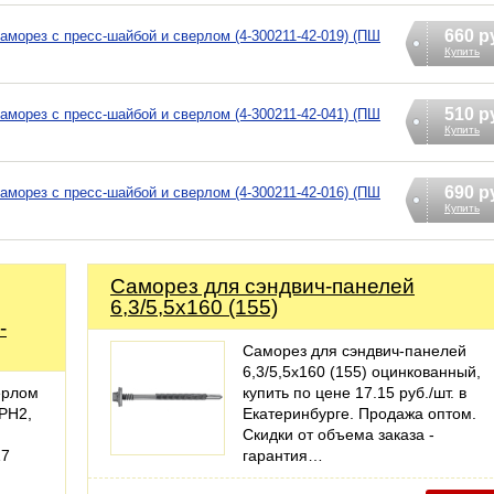
660 р
саморез с пресс-шайбой и сверлом (4-300211-42-019) (ПШ
Купить
510 р
саморез с пресс-шайбой и сверлом (4-300211-42-041) (ПШ
Купить
690 р
саморез с пресс-шайбой и сверлом (4-300211-42-016) (ПШ
Купить
Саморез для сэндвич-панелей
6,3/5,5x160 (155)
-
Саморез для сэндвич-панелей
6,3/5,5x160 (155) оцинкованный,
ерлом
купить по цене 17.15 руб./шт. в
 PH2,
Екатеринбурге. Продажа оптом.
Скидки от объема заказа -
17
гарантия…