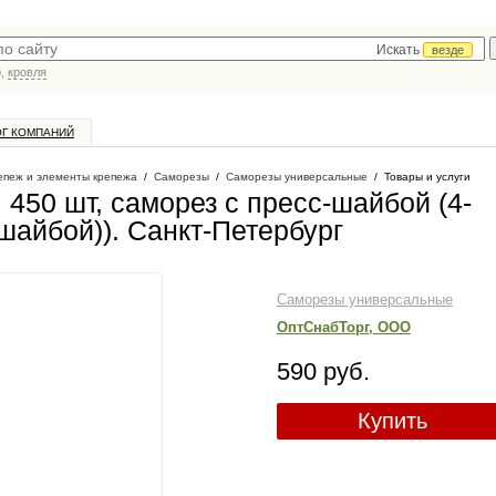
Искать
везде
р,
кровля
ОГ КОМПАНИЙ
епеж и элементы крепежа
/
Саморезы
/
Саморезы универсальные
/
Товары и услуги
 450 шт, саморез c пресс-шайбой (4-
-шайбой))
. Санкт-Петербург
Саморезы универсальные
ОптСнабТорг, ООО
590 руб.
Купить