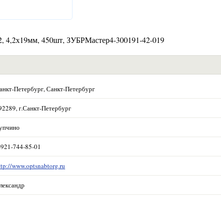
2, 4,2х19мм, 450шт, ЗУБРМастер4-300191-42-019
анкт-Петербург, Санкт-Петербург
92289, г.Санкт-Петербург
упчино
-921-744-85-01
ttp://www.optsnabtorg.ru
лександр