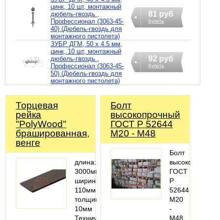
цинк, 10 шт, монтажный
81 руб
дюбель-гвоздь ,
Профессионал (3063-45-
Купить
40) (Дюбель-гвоздь для
монтажного пистолета)
ЗУБР ДГМ, 50 x 4.5 мм,
цинк, 10 шт, монтажный
92 руб
дюбель-гвоздь ,
Профессионал (3063-45-
Купить
50) (Дюбель-гвоздь для
монтажного пистолета)
Торцевая
Болт
рейка
высокопрочный
"PolyWood"
ГОСТ Р 52644
брашированная,
М20 - М48
венге
Болт
длина:
высокопрочный
3000мм;
ГОСТ
ширина:
Р
110мм;
52644
толщина:
М20
10мм
-
Технические
М48