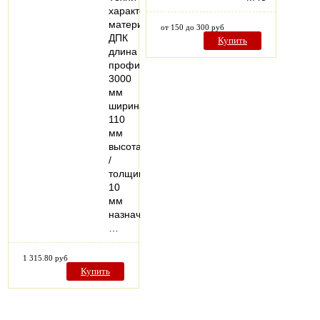
характеристики
материал:
от 150 до 300 руб
ДПК
Купить
длина
профиля:
3000
мм
ширина:
110
мм
высота
/
толщина:
10
мм
назначение:
…
1 315.80 руб
Купить