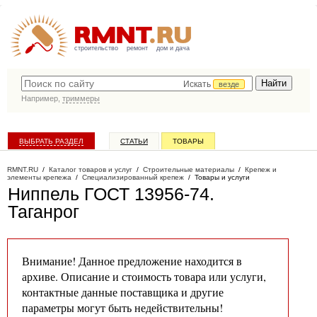
строительство
ремонт
дом и дача
Искать
везде
Например,
триммеры
ВЫБРАТЬ РАЗДЕЛ
СТАТЬИ
ТОВАРЫ
КАТАЛОГ КОМПАНИЙ
RMNT.RU
/
Каталог товаров и услуг
/
Строительные материалы
/
Крепеж и
элементы крепежа
/
Специализированный крепеж
/
Товары и услуги
Ниппель ГОСТ 13956-74
.
Таганрог
Внимание! Данное предложение находится в
архиве. Описание и стоимость товара или услуги,
контактные данные поставщика и другие
параметры могут быть недействительны!