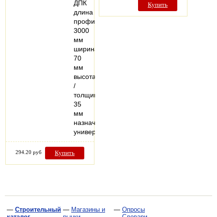
ДПК
Купить
длина
профиля:
3000
мм
ширина:
70
мм
высота
/
толщина:
35
мм
назначение:
универсально…
294.20 руб
Купить
—
Строительный
—
Магазины и
—
Опросы
каталог
рынки
—
Словари