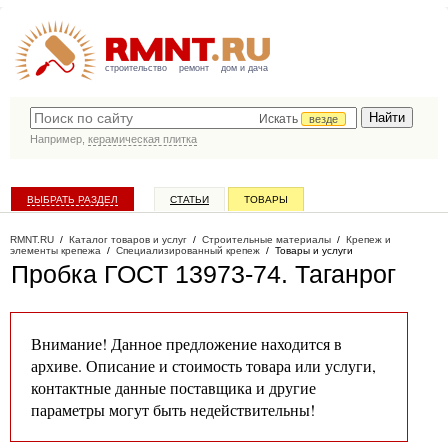
строительство
ремонт
дом и дача
Искать
везде
Например,
керамическая плитка
ВЫБРАТЬ РАЗДЕЛ
СТАТЬИ
ТОВАРЫ
КАТАЛОГ КОМПАНИЙ
RMNT.RU
/
Каталог товаров и услуг
/
Строительные материалы
/
Крепеж и
элементы крепежа
/
Специализированный крепеж
/
Товары и услуги
Пробка ГОСТ 13973-74
. Таганрог
Внимание! Данное предложение находится в
архиве. Описание и стоимость товара или услуги,
контактные данные поставщика и другие
параметры могут быть недействительны!