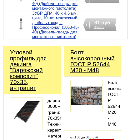
40) (Дюбель-гвоздь для
монтажного пистолета)
ЗУБР ДГМ, 40 x 4.5 мм,
цинк, 10 шт, монтажный
81 руб
дюбель-гвоздь ,
Профессионал (3063-45-
Купить
40) (Дюбель-гвоздь для
монтажного пистолета)
Угловой
Болт
профиль для
высокопрочный
декинга
ГОСТ Р 52644
"Варяжский
М20 - М48
композит"
70х35,
Болт
антрацит
высокопрочный
ГОСТ
длина
Р
3000мм;
52644
грани:
М20
70x35мм
-
Технические
М48
характеристики
материал:
от 150 до 300 руб