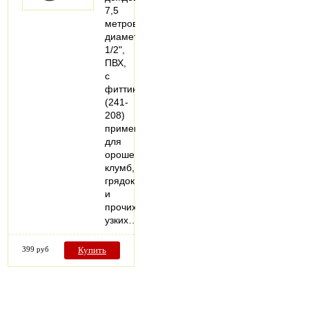
7,5
метров,
диаметр
1/2",
ПВХ,
с
фиттингами
(241-
208)
применяется
для
орошения
клумб,
грядок
и
прочих
узких…
399 руб
Купить