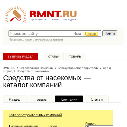
строительство
ремонт
дом и дача
Искать
везде
Например,
перепланировка квартиры
ВЫБРАТЬ РАЗДЕЛ
СТАТЬИ
ТОВАРЫ
КАТАЛОГ КОМПАНИЙ
RMNT.RU
/
Строительные компании
/
Благоустройство территории
/
Сад и
огород
/
Средства от насекомых
Средства от насекомых —
каталог компаний
Раздел
Товары
Компании
Статьи
Каталог строительных компаний
Регион:
Название компании:
Город: