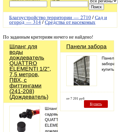
Благоустройство территории —
2710
/
Сад и
огород —
314
/
Средства от насекомых
По заданным критериям ничего не найдено!
Шланг для
Панели забора
воды
дождеватель
Панель
QUATTRO
забора
ELEMENTI 1/2",
купить
7,5 метров,
ПВХ, с
фиттингами
(241-208)
(Дождеватель)
от 7 201 руб
Купить
Шланг
садовый
QUATTRO
ELEMENTI
дождеватель