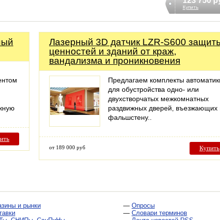
123 750 р
Купить
ный
Лазерный 3D датчик LZR-S600 защит
ценностей и зданий от краж,
вандализма и проникновения
ентом
Предлагаем комплекты автоматик
для обустройства одно- или
двухстворчатых межкомнатных
жную
раздвижных дверей, въезжающих 
фальшстену..
ить
от 189 000 руб
Купить
азины и рынки
—
Опросы
тавки
—
Словари терминов