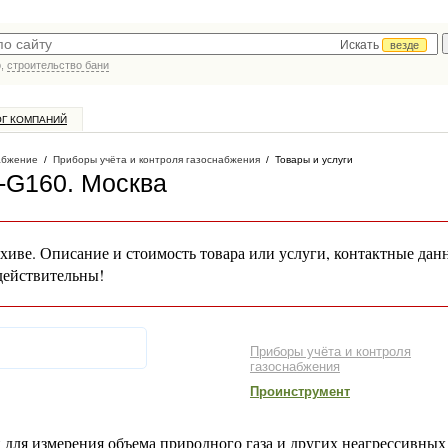
Искать
везде
р,
строительство бани
ОГ КОМПАНИЙ
абжение
/
Приборы учёта и контроля газоснабжения
/
Товары и услуги
-G160
. Москва
хиве. Описание и стоимость товара или услуги, контактные дан
действительны!
Приборы учёта и контроля
газоснабжения
Проинструмент
для измерения объема природного газа и других неагрессивных