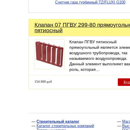
Счетчик газа турбинный TZ/FLUXI G100
Клапан 07 ПГВУ 299-80 прямоуголь
пятиосный
Клапан ПГВУ пятиосный
прямоугольный является элем
воздушного трубопровода, так
называемого воздухопровода.
Данный элемент выполняет ва
роль, которая…
154 000 руб
Куп
—
Строительный каталог
—
Маг
—
Каталог строительных компаний
—
Выс