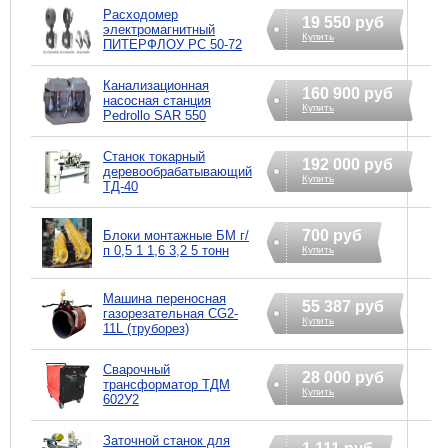
Расходомер
19 550 руб
электромагнитный
Купить
ПИТЕРФЛОУ РС 50-72
Канализационная
160 900 руб
насосная станция
Купить
Pedrollo SAR 550
Станок токарный
192 000 руб
деревообрабатывающий
Купить
ТД-40
700 руб
Блоки монтажные БМ г/
п 0,5 1 1,6 3,2 5 тонн
Купить
Машина переносная
55 387 руб
газорезательная CG2-
Купить
11L (труборез)
Сварочный
28 000 руб
трансформатор ТДМ
Купить
602У2
Заточной станок для