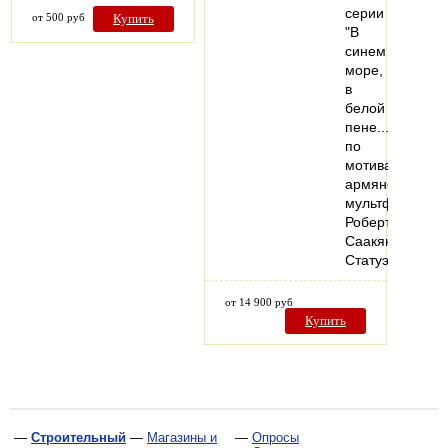
серии
от 500 руб
Купить
"В
синем
море,
в
белой
пене..."
по
мотивам
армянского
мультфильма
Роберта
Саакянца.
Статуэтка…
от 14 900 руб
Купить
—
Строительный
—
Магазины и
—
Опросы