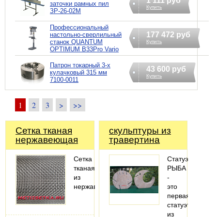
1 111 руб
заточки рамных пил
Купить
ЗР-26-02М
Профессиональный
177 472 руб
настольно-сверлильный
станок QUANTUM
Купить
OPTIMUM B33Pro Vario
Патрон токарный 3-х
43 600 руб
кулачковый 315 мм
Купить
7100-0011
1
2
3
>
>>
Сетка тканая
скульптуры из
нержавеющая
травертина
Сетка
Статуэтка
тканая
РЫБА
из
-
нержавейки
это
первая
статуэтка
из