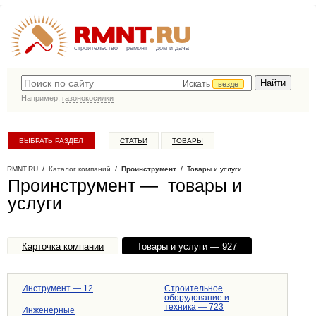
строительство
ремонт
дом и дача
Искать
везде
Например,
газонокосилки
ВЫБРАТЬ РАЗДЕЛ
СТАТЬИ
ТОВАРЫ
КАТАЛОГ КОМПАНИЙ
RMNT.RU
/
Каталог компаний
/
Проинструмент
/ Товары и услуги
Проинструмент — товары и
услуги
Карточка компании
Товары и услуги — 927
Офисы, филиалы — 1
Инструмент — 12
Строительное
оборудование и
техника — 723
Инженерные