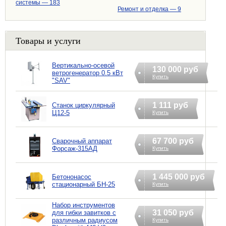
системы — 183
Ремонт и отделка — 9
Товары и услуги
Вертикально-осевой
130 000 руб
ветрогенератор 0.5 кВт
Купить
"SAV"
1 111 руб
Станок циркулярный
Ц12-5
Купить
67 700 руб
Cварочный аппарат
Форсаж-315АД
Купить
1 445 000 руб
Бетононасос
стационарный БН-25
Купить
Набор инструментов
31 050 руб
для гибки завитков с
различным радиусом
Купить