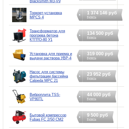
Blacksmith M3-V9
1 374 146 руб
Торкрет-установка
MPCS 4
Купить
Трансформатор для
134 500 руб
прогрева бетона
Купить
КТПТО-80 У1
319 000 руб
Установка для приема и
выдачи раствора УВР-4
Купить
Насос для системы
23 952 руб
фильтрации бассейна
Купить
Calpeda MPC 21
44 000 руб
Виброплита TSS-
VP80TL
Купить
9 500 руб
Бытовой компрессор
Fubag FC 2/50 CM2
Купить