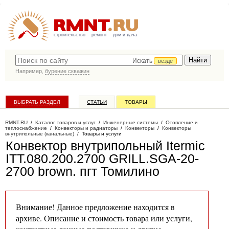
строительство
ремонт
дом и дача
Искать
везде
Например,
бурение скважин
ВЫБРАТЬ РАЗДЕЛ
СТАТЬИ
ТОВАРЫ
КАТАЛОГ КОМПАНИЙ
RMNT.RU
/
Каталог товаров и услуг
/
Инженерные системы
/
Отопление и
теплоснабжение
/
Конвекторы и радиаторы
/
Конвекторы
/
Конвекторы
внутрипольные (канальные)
/
Товары и услуги
Конвектор внутрипольный Itermic
ITT.080.200.2700 GRILL.SGA-20-
2700 brown
. пгт Томилино
Внимание! Данное предложение находится в
архиве. Описание и стоимость товара или услуги,