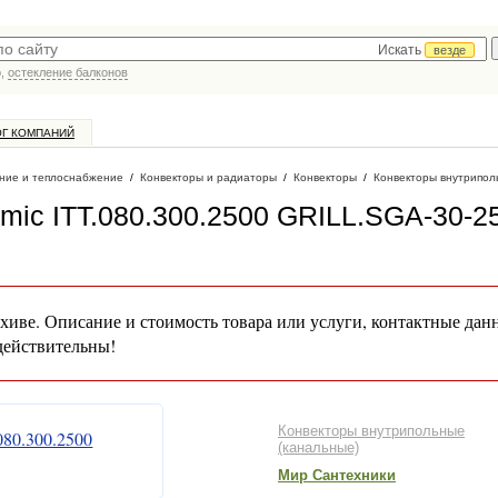
Искать
везде
р,
остекление балконов
ОГ КОМПАНИЙ
ние и теплоснабжение
/
Конвекторы и радиаторы
/
Конвекторы
/
Конвекторы внутрипол
rmic ITT.080.300.2500 GRILL.SGA-30-2
хиве. Описание и стоимость товара или услуги, контактные дан
действительны!
Конвекторы внутрипольные
(канальные)
Мир Сантехники