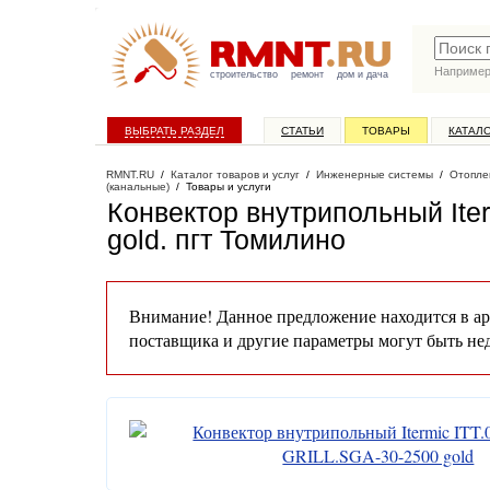
Наприме
строительство
ремонт
дом и дача
ВЫБРАТЬ РАЗДЕЛ
СТАТЬИ
ТОВАРЫ
КАТАЛ
RMNT.RU
/
Каталог товаров и услуг
/
Инженерные системы
/
Отопле
(канальные)
/
Товары и услуги
Конвектор внутрипольный Ite
gold
. пгт Томилино
Внимание! Данное предложение находится в ар
поставщика и другие параметры могут быть не