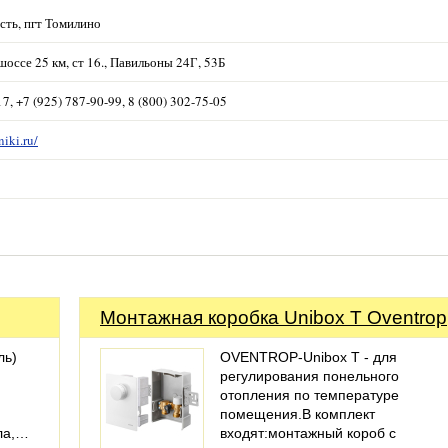
сть, пгт Томилино
оссе 25 км, ст 16., Павильоны 24Г, 53Б
17, +7 (925) 787-90-99, 8 (800) 302-75-05
niki.ru/
Монтажная коробка Unibox T Oventrop
ль)
OVENTROP-Unibox T - для
регулирования понельного
отопления по температуре
помещения.В комплект
ла,…
входят:монтажный короб с