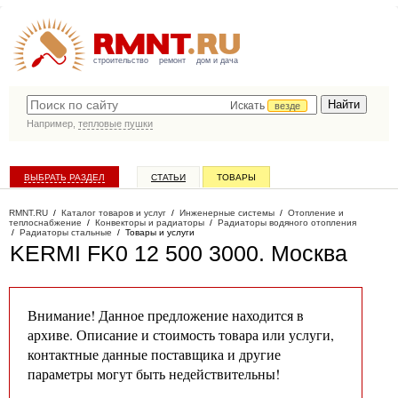
строительство
ремонт
дом и дача
Искать
везде
Например,
тепловые пушки
ВЫБРАТЬ РАЗДЕЛ
СТАТЬИ
ТОВАРЫ
КАТАЛОГ КОМПАНИЙ
RMNT.RU
/
Каталог товаров и услуг
/
Инженерные системы
/
Отопление и
теплоснабжение
/
Конвекторы и радиаторы
/
Радиаторы водяного отопления
/
Радиаторы стальные
/
Товары и услуги
KERMI FK0 12 500 3000
. Москва
Внимание! Данное предложение находится в
архиве. Описание и стоимость товара или услуги,
контактные данные поставщика и другие
параметры могут быть недействительны!