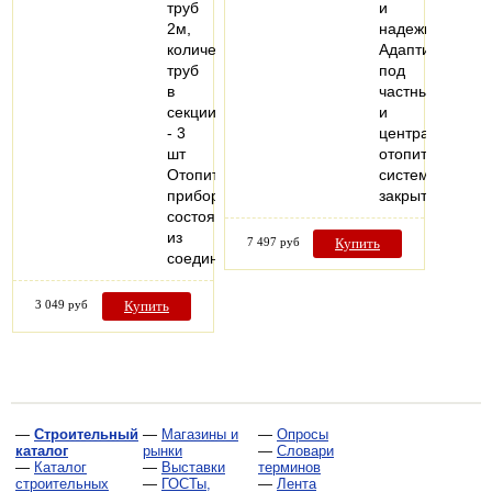
труб
и
2м,
надежности.
количество
Адаптирован
труб
под
в
частные
секции
и
- 3
централизован
шт
отопительные
Отопительный
системы
прибор,
закрытого…
состоящий
из
7 497 руб
Купить
соединенных…
3 049 руб
Купить
—
Строительный
—
Магазины и
—
Опросы
каталог
рынки
—
Словари
—
Каталог
—
Выставки
терминов
строительных
—
ГОСТы,
—
Лента