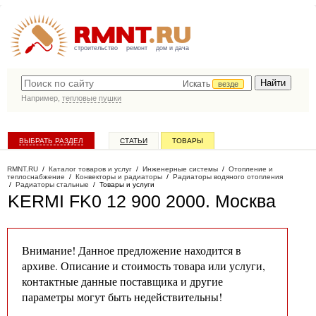
строительство
ремонт
дом и дача
Искать
везде
Например,
тепловые пушки
ВЫБРАТЬ РАЗДЕЛ
СТАТЬИ
ТОВАРЫ
КАТАЛОГ КОМПАНИЙ
RMNT.RU
/
Каталог товаров и услуг
/
Инженерные системы
/
Отопление и
теплоснабжение
/
Конвекторы и радиаторы
/
Радиаторы водяного отопления
/
Радиаторы стальные
/
Товары и услуги
KERMI FK0 12 900 2000
. Москва
Внимание! Данное предложение находится в
архиве. Описание и стоимость товара или услуги,
контактные данные поставщика и другие
параметры могут быть недействительны!