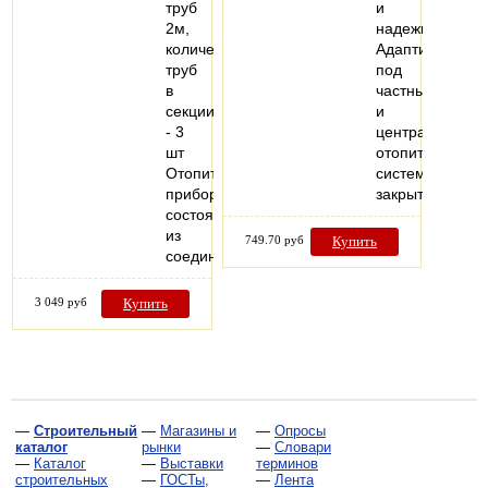
труб
и
2м,
надежности.
количество
Адаптирован
труб
под
в
частные
секции
и
- 3
централизован
шт
отопительные
Отопительный
системы
прибор,
закрытого…
состоящий
из
749.70 руб
Купить
соединенных…
3 049 руб
Купить
—
Строительный
—
Магазины и
—
Опросы
каталог
рынки
—
Словари
—
Каталог
—
Выставки
терминов
строительных
—
ГОСТы,
—
Лента