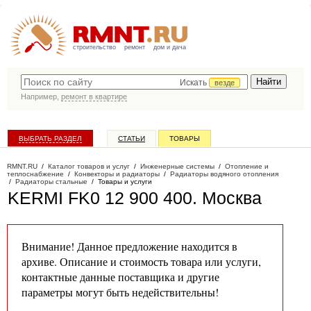
строительство
ремонт
дом и дача
Искать
везде
Например,
ремонт в квартире
ВЫБРАТЬ РАЗДЕЛ
СТАТЬИ
ТОВАРЫ
КАТАЛОГ КОМПАНИЙ
RMNT.RU
/
Каталог товаров и услуг
/
Инженерные системы
/
Отопление и
теплоснабжение
/
Конвекторы и радиаторы
/
Радиаторы водяного отопления
/
Радиаторы стальные
/
Товары и услуги
KERMI FK0 12 900 400
. Москва
Внимание! Данное предложение находится в
архиве. Описание и стоимость товара или услуги,
контактные данные поставщика и другие
параметры могут быть недействительны!