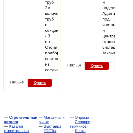
труб
и
2м,
надежности.
количество
Адаптирован
труб
под
в
частные
секции
и
- 3
централизован
шт
отопительные
Отопительный
системы
прибор,
закрытого…
состоящий
из
7 497 руб
Купить
соединенных…
2 693 руб
Купить
—
Строительный
—
Магазины и
—
Опросы
каталог
рынки
—
Словари
—
Каталог
—
Выставки
терминов
строительных
—
ГОСТы,
—
Лента