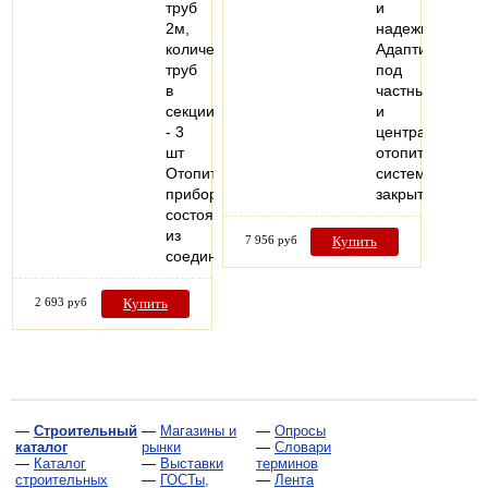
труб
и
2м,
надежности.
количество
Адаптирован
труб
под
в
частные
секции
и
- 3
централизован
шт
отопительные
Отопительный
системы
прибор,
закрытого…
состоящий
из
7 956 руб
Купить
соединенных…
2 693 руб
Купить
—
Строительный
—
Магазины и
—
Опросы
каталог
рынки
—
Словари
—
Каталог
—
Выставки
терминов
строительных
—
ГОСТы,
—
Лента