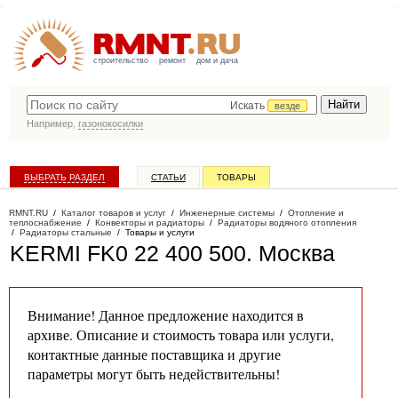
строительство
ремонт
дом и дача
Искать
везде
Например,
газонокосилки
ВЫБРАТЬ РАЗДЕЛ
СТАТЬИ
ТОВАРЫ
КАТАЛОГ КОМПАНИЙ
RMNT.RU
/
Каталог товаров и услуг
/
Инженерные системы
/
Отопление и
теплоснабжение
/
Конвекторы и радиаторы
/
Радиаторы водяного отопления
/
Радиаторы стальные
/
Товары и услуги
KERMI FK0 22 400 500
. Москва
Внимание! Данное предложение находится в
архиве. Описание и стоимость товара или услуги,
контактные данные поставщика и другие
параметры могут быть недействительны!