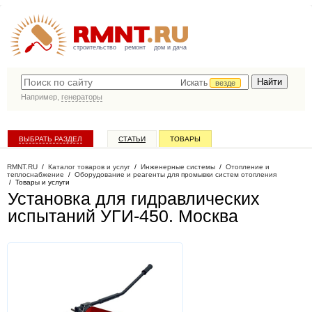
строительство
ремонт
дом и дача
Искать
везде
Например,
генераторы
ВЫБРАТЬ РАЗДЕЛ
СТАТЬИ
ТОВАРЫ
КАТАЛОГ КОМПАНИЙ
RMNT.RU
/
Каталог товаров и услуг
/
Инженерные системы
/
Отопление и
теплоснабжение
/
Оборудование и реагенты для промывки систем отопления
/
Товары и услуги
Установка для гидравлических
испытаний УГИ-450
. Москва