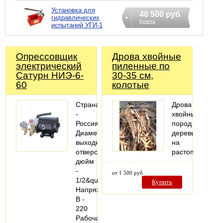
Установка для
40 500 руб
гидравлических
Купить
испытаний УГИ-1
Опрессовщик
Дрова хвойные
электрический
пиленные по
Сатурн НИЭ-6-
30-35 см,
60
колотые
Страна
Дрова
-
хвойных
Россия
пород
Диаметр
деревьев
выходного
на
отверстия,
растопку
дюйм
-
от 1 500 руб
1/2&quot;
Купить
Напряжение,
В -
220
Рабочая