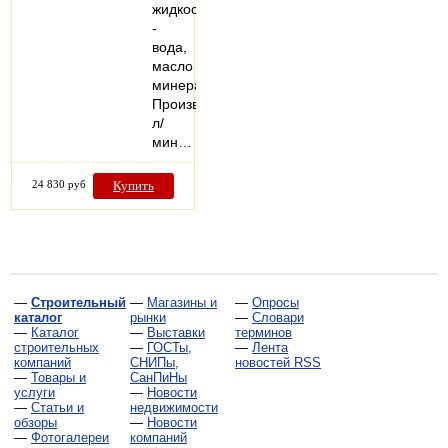
жидкость
-
вода,
масло
минеральное
Производительность,
л/
мин…
24 830 руб
Купить
—
Строительный
—
Магазины и
—
Опросы
каталог
рынки
—
Словари
—
Каталог
—
Выставки
терминов
строительных
—
ГОСТы,
—
Лента
компаний
СНИПы,
новостей RSS
—
Товары и
СанПиНы
услуги
—
Новости
—
Статьи и
недвижимости
обзоры
—
Новости
—
Фотогалереи
компаний