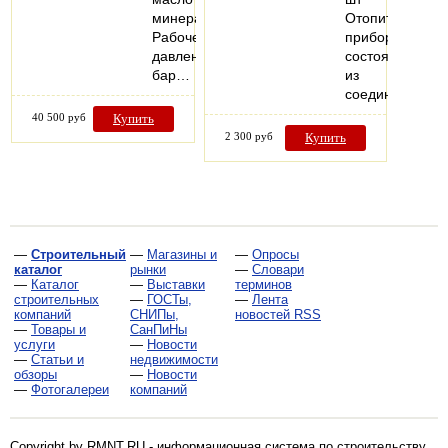
минеральное
Отопительный
Рабочее
прибор,
давление,
состоящий
бар…
из
соединенных…
40 500 руб
Купить
2 300 руб
Купить
—
Строительный
—
Магазины и
—
Опросы
каталог
рынки
—
Словари
—
Каталог
—
Выставки
терминов
строительных
—
ГОСТы,
—
Лента
компаний
СНИПы,
новостей RSS
—
Товары и
СанПиНы
услуги
—
Новости
—
Статьи и
недвижимости
обзоры
—
Новости
—
Фотогалереи
компаний
Copyright by RMNT.RU - информационная система по
строительству,