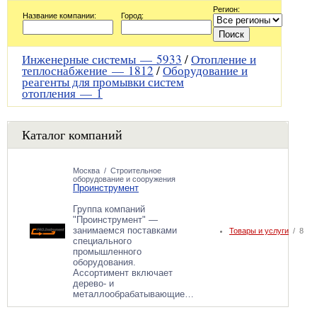
Регион:
Название компании:
Город:
Инженерные системы —
5933
/
Отопление и
теплоснабжение —
1812
/
Оборудование и
реагенты для промывки систем
отопления —
1
Каталог компаний
Москва
/
Строительное
оборудование и сооружения
Проинструмент
Группа компаний
"Проинструмент" —
занимаемся поставками
Товары и услуги
/ 8
специального
промышленного
оборудования.
Ассортимент включает
дерево- и
металлообрабатывающие…