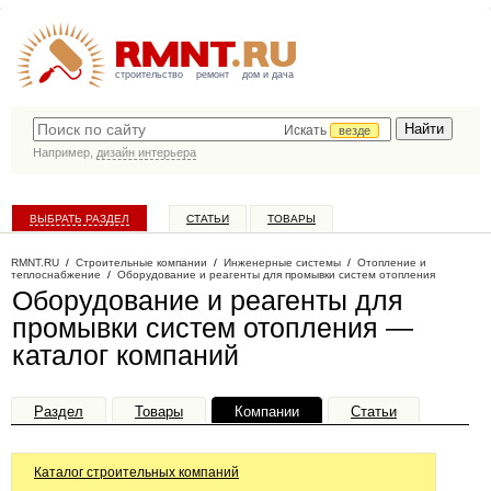
строительство
ремонт
дом и дача
Искать
везде
Например,
дизайн интерьера
ВЫБРАТЬ РАЗДЕЛ
СТАТЬИ
ТОВАРЫ
КАТАЛОГ КОМПАНИЙ
RMNT.RU
/
Строительные компании
/
Инженерные системы
/
Отопление и
теплоснабжение
/
Оборудование и реагенты для промывки систем отопления
Оборудование и реагенты для
промывки систем отопления —
каталог компаний
Раздел
Товары
Компании
Статьи
Каталог строительных компаний