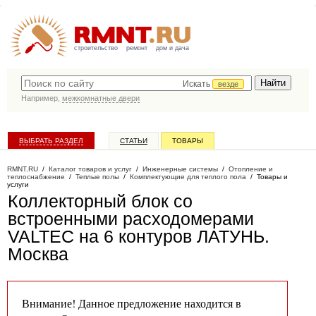
строительство
ремонт
дом и дача
Искать
везде
Например,
межкомнатные двери
ВЫБРАТЬ РАЗДЕЛ
СТАТЬИ
ТОВАРЫ
КАТАЛОГ КОМПАНИЙ
RMNT.RU
/
Каталог товаров и услуг
/
Инженерные системы
/
Отопление и
теплоснабжение
/
Теплые полы
/
Комплектующие для теплого пола
/
Товары и
услуги
Коллекторный блок со
встроенными расходомерами
VALTEC на 6 контуров ЛАТУНЬ
.
Москва
Внимание! Данное предложение находится в