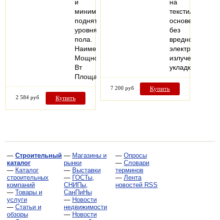
и
на
минимальным
текстильной
поднятием
основе
уровня
без
пола.
вредного
Наименование
электромагнитн
Мощность,
излучения,
Вт
укладка…
Площадь…
7 200 руб
Купить
2 584 руб
Купить
—
Строительный
—
Магазины и
—
Опросы
каталог
рынки
—
Словари
—
Каталог
—
Выставки
терминов
строительных
—
ГОСТы,
—
Лента
компаний
СНИПы,
новостей RSS
—
Товары и
СанПиНы
услуги
—
Новости
—
Статьи и
недвижимости
обзоры
—
Новости