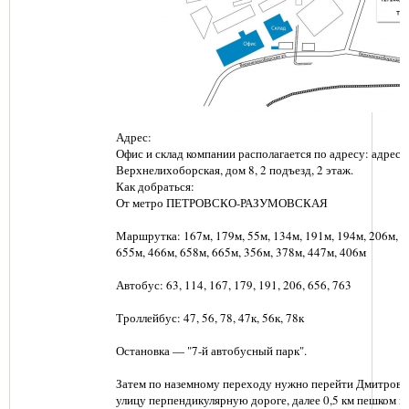
Адрес:
Офис и склад компании располагается по адресу: адрес: г
Верхнелихоборская, дом 8, 2 подъезд, 2 этаж.
Как добраться:
От метро ПЕТРОВСКО-РАЗУМОВСКАЯ
Маршрутка: 167м, 179м, 55м, 134м, 191м, 194м, 206м, 6
655м, 466м, 658м, 665м, 356м, 378м, 447м, 406м
Автобус: 63, 114, 167, 179, 191, 206, 656, 763
Троллейбус: 47, 56, 78, 47к, 56к, 78к
Остановка — "7-й автобусный парк".
Затем по наземному переходу нужно перейти Дмитровс
улицу перпендикулярную дороге, далее 0,5 км пешком п