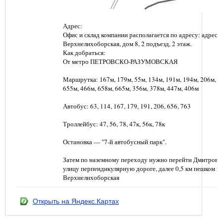
Адрес:
Офис и склад компании располагается по адресу: адрес: г
Верхнелихоборская, дом 8, 2 подъезд, 2 этаж.
Как добраться:
От метро ПЕТРОВСКО-РАЗУМОВСКАЯ
Маршрутка: 167м, 179м, 55м, 134м, 191м, 194м, 206м, 6
655м, 466м, 658м, 665м, 356м, 378м, 447м, 406м
Автобус: 63, 114, 167, 179, 191, 206, 656, 763
Троллейбус: 47, 56, 78, 47к, 56к, 78к
Остановка — "7-й автобусный парк".
Затем по наземному переходу нужно перейти Дмитровс
улицу перпендикулярную дороге, далее 0,5 км пешком п
Верхнелихоборская
Открыть на Яндекс.Картах