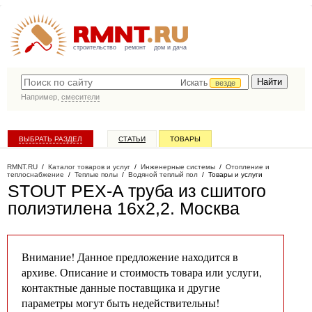
строительство
ремонт
дом и дача
Искать
везде
Например,
смесители
ВЫБРАТЬ РАЗДЕЛ
СТАТЬИ
ТОВАРЫ
КАТАЛОГ КОМПАНИЙ
RMNT.RU
/
Каталог товаров и услуг
/
Инженерные системы
/
Отопление и
теплоснабжение
/
Теплые полы
/
Водяной теплый пол
/
Товары и услуги
STOUT PEX-A труба из сшитого
полиэтилена 16х2,2
. Москва
Внимание! Данное предложение находится в
архиве. Описание и стоимость товара или услуги,
контактные данные поставщика и другие
параметры могут быть недействительны!