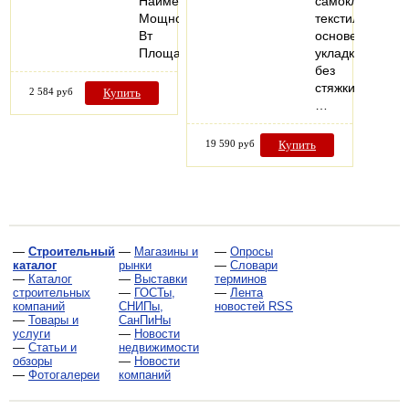
Наименование
самоклеящейс
Мощность,
текстильной
Вт
основе,
Площадь…
укладка
без
стяжки,
2 584 руб
Купить
…
19 590 руб
Купить
—
Строительный
—
Магазины и
—
Опросы
каталог
рынки
—
Словари
—
Каталог
—
Выставки
терминов
строительных
—
ГОСТы,
—
Лента
компаний
СНИПы,
новостей RSS
—
Товары и
СанПиНы
услуги
—
Новости
—
Статьи и
недвижимости
обзоры
—
Новости
—
Фотогалереи
компаний