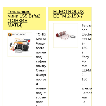
Теплолюкс
ELECTROLUX
мини 155 Вт/м2
EEFM 2-150-7
(ТОНКИЕ
МАТЫ)
Теплый
пол
ТОНКИЕ
Electrolux
МАТЫ
EEFM
Чаще
2-
всего
150-
применяется
7
под
Easy
кафельную
Fix
плитку.
Mat
Отличается
EEFM
быстрым
2-
прогревом
150
и
-
минимальным
электрический
поднятием
нагревательны
уровня
мат
пола.
на