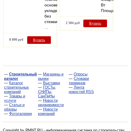
основе,
Вт
укладка
Площадь…
без
стяжки,
2 584 руб
Купить
…
8 890 руб
Купить
—
Строительный
—
Магазины и
—
Опросы
каталог
рынки
—
Словари
—
Каталог
—
Выставки
терминов
строительных
—
ГОСТы,
—
Лента
компаний
СНИПы,
новостей RSS
—
Товары и
СанПиНы
услуги
—
Новости
—
Статьи и
недвижимости
обзоры
—
Новости
—
Фотогалереи
компаний
Copyright by RMNT.RU - информационная система по
строительству,