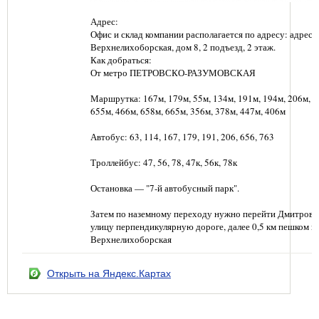
Адрес:
Офис и склад компании располагается по адресу: адрес: г
Верхнелихоборская, дом 8, 2 подъезд, 2 этаж.
Как добраться:
От метро ПЕТРОВСКО-РАЗУМОВСКАЯ
Маршрутка: 167м, 179м, 55м, 134м, 191м, 194м, 206м, 6
655м, 466м, 658м, 665м, 356м, 378м, 447м, 406м
Автобус: 63, 114, 167, 179, 191, 206, 656, 763
Троллейбус: 47, 56, 78, 47к, 56к, 78к
Остановка — "7-й автобусный парк".
Затем по наземному переходу нужно перейти Дмитровс
улицу перпендикулярную дороге, далее 0,5 км пешком п
Верхнелихоборская
Открыть на Яндекс.Картах