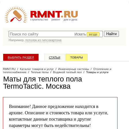
строительство
ремонт
дом и дача
Искать
везде
Например,
потолок из гипсокартона
ВЫБРАТЬ РАЗДЕЛ
СТАТЬИ
ТОВАРЫ
КАТАЛОГ КОМПАНИЙ
RMNT.RU
/
Каталог товаров и услуг
/
Инженерные системы
/
Отопление и
теплоснабжение
/
Теплые полы
/
Водяной теплый пол
/
Товары и услуги
Маты для теплого пола
TermoTactic
. Москва
Внимание! Данное предложение находится в
архиве. Описание и стоимость товара или услуги,
контактные данные поставщика и другие
параметры могут быть недействительны!