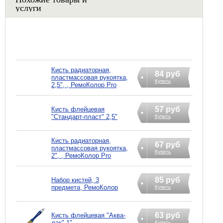
услуги
Кисть радиаторная,
84 руб
пластмассовая рукоятка,
Купить
2,5", , РемоКолор Pro
57 руб
Кисть флейцевая
"Стандарт-пласт" 2,5"
Купить
Кисть радиаторная,
67 руб
пластмассовая рукоятка,
Купить
2", , РемоКолор Pro
85 руб
Набор кистей, 3
предмета, РемоКолор
Купить
63 руб
Кисть флейцевая "Аква-
лак" 1"
Купить