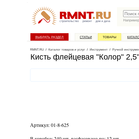
Наприме
строительство
ремонт
дом и дача
ВЫБРАТЬ РАЗДЕЛ
СТАТЬИ
ТОВАРЫ
КАТАЛ
RMNT.RU
/
Каталог товаров и услуг
/
Инструмент
/
Ручной инструме
Кисть флейцевая "Колор" 2,5
Артикул: 01-8-625
В коробке: 240 шт, расфасовано по: 12 шт.