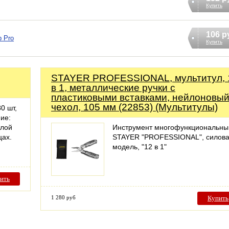
Купить
106 р
р Pro
Купить
STAYER PROFESSIONAL, мультитул, 
в 1, металлические ручки с
пластиковыми вставками, нейлоновы
чехол, 105 мм (22853) (Мультитулы)
0 шт,
ие:
тлой
Инструмент многофункциональны
цах.
STAYER "PROFESSIONAL", силов
модель, "12 в 1"
ить
1 280 руб
Купить