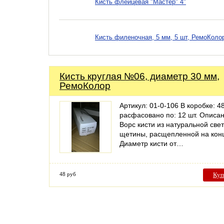
Кисть флейцевая "Мастер" 4"
Кисть филеночная, 5 мм, 5 шт, РемоКоло
Кисть круглая №06, диаметр 30 мм,
РемоКолор
Артикул: 01-0-106 В коробке: 48
расфасовано по: 12 шт. Описан
Ворс кисти из натуральной све
щетины, расщепленной на кон
Диаметр кисти от…
48 руб
Куп