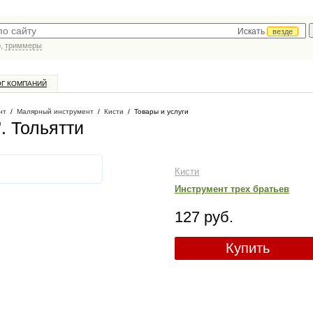
Искать
везде
р,
триммеры
ОГ КОМПАНИЙ
нт
/
Малярный инструмент
/
Кисти
/
Товары и услуги
"
. Тольятти
Кисти
Инструмент трех братьев
127 руб.
Купить