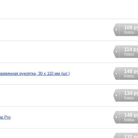
106 р
Купить
114 р
Купить
148 р
ревянная рукоятка, 30 х 110 мм (шт.)
Купить
134 р
Купить
148 р
ор Pro
Купить
132 р