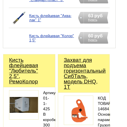
63 руб
Кисть флейцевая "Аква-
лак" 1"
Купить
60 руб
Кисть флейцевая "Колор"
1,5"
Купить
Кисть
Захват для
флейцевая
подъема
"Любитель"
горизонтальный
2,5",
СибТаль,
РемоКолор
модель DHQ,
1Т
Артикул:
01-
КОД
1-
ТОВАРА:
425
14684
В
Основные
коробке:
параметры
300
Грузоподъемно