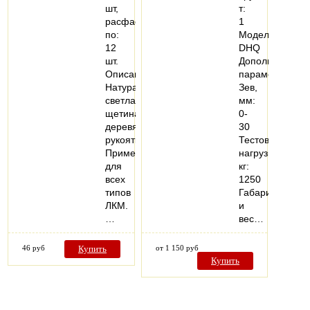
шт,
т:
расфасовано
1
по:
Модель:
12
DHQ
шт.
Дополнительн
Описание:
параметры
Натуральная
Зев,
светлая
мм:
щетина,
0-
деревянная
30
рукоятка.
Тестовая
Применение:
нагрузка,
для
кг:
всех
1250
типов
Габариты
ЛКМ.
и
…
вес…
46 руб
Купить
от 1 150 руб
Купить