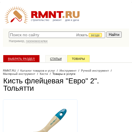
строительство
ремонт
дом и дача
Искать
везде
Например,
газонокосилки
ВЫБРАТЬ РАЗДЕЛ
СТАТЬИ
ТОВАРЫ
КАТАЛОГ КОМПАНИЙ
RMNT.RU
/
Каталог товаров и услуг
/
Инструмент
/
Ручной инструмент
/
Малярный инструмент
/
Кисти
/
Товары и услуги
Кисть флейцевая "Евро" 2"
.
Тольятти