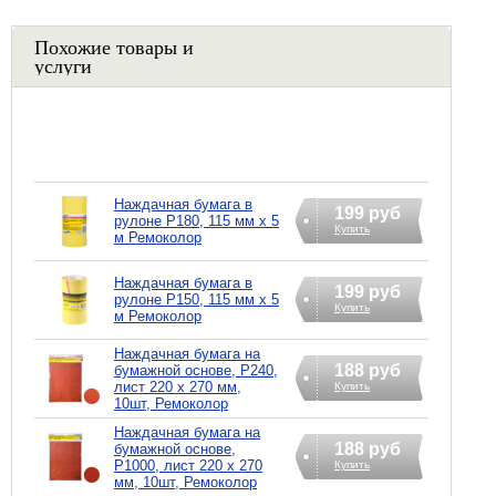
Похожие товары и
услуги
Наждачная бумага в
199 руб
рулоне P180, 115 мм х 5
Купить
м Ремоколор
Наждачная бумага в
199 руб
рулоне P150, 115 мм х 5
Купить
м Ремоколор
Наждачная бумага на
188 руб
бумажной основе, Р240,
лист 220 х 270 мм,
Купить
10шт, Ремоколор
Наждачная бумага на
188 руб
бумажной основе,
Р1000, лист 220 х 270
Купить
мм, 10шт, Ремоколор