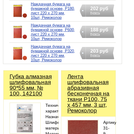
Наждачная бумага на
202 руб
бумажной основе, Р180,
лист 220 х 270 мм,
Купить
10шт, Ремоколор
Наждачная бумага на
188 руб
бумажной основе, Р600,
лист 220 х 270 мм,
Купить
10шт, Ремоколор
Наждачная бумага на
203 руб
бумажной основе, Р320,
лист 220 х 270 мм,
Купить
10шт, Ремоколор
Губка алмазная
Лента
шлифовальная
шлифовальная
90*55 мм, №
абразивная
100, 142100
бесконечная на
ткани Р100, 75
х 457 мм, 3 шт,
Технические
Ремоколор
характеристики
Назначение:
Шлифовать
Артикул:
материал
31-
Материалы:
9-