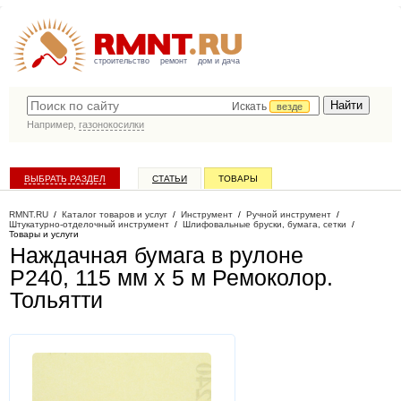
строительство
ремонт
дом и дача
Искать
везде
Например,
газонокосилки
ВЫБРАТЬ РАЗДЕЛ
СТАТЬИ
ТОВАРЫ
КАТАЛОГ КОМПАНИЙ
RMNT.RU
/
Каталог товаров и услуг
/
Инструмент
/
Ручной инструмент
/
Штукатурно-отделочный инструмент
/
Шлифовальные бруски, бумага, сетки
/
Товары и услуги
Наждачная бумага в рулоне
P240, 115 мм х 5 м Ремоколор
.
Тольятти