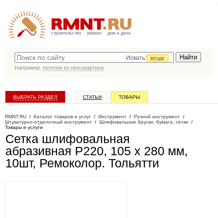
строительство
ремонт
дом и дача
Искать
везде
Например,
потолок из гипсокартона
ВЫБРАТЬ РАЗДЕЛ
СТАТЬИ
ТОВАРЫ
КАТАЛОГ КОМПАНИЙ
RMNT.RU
/
Каталог товаров и услуг
/
Инструмент
/
Ручной инструмент
/
Штукатурно-отделочный инструмент
/
Шлифовальные бруски, бумага, сетки
/
Товары и услуги
Сетка шлифовальная
абразивная Р220, 105 х 280 мм,
10шт, Ремоколор
. Тольятти