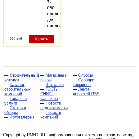
7-
080
предназначена
для
предварительных…
360 руб
Купить
—
Строительный
—
Магазины и
—
Опросы
каталог
рынки
—
Словари
—
Каталог
—
Выставки
терминов
строительных
—
ГОСТы,
—
Лента
компаний
СНИПы,
новостей RSS
—
Товары и
СанПиНы
услуги
—
Новости
—
Статьи и
недвижимости
обзоры
—
Новости
—
Фотогалереи
компаний
Copyright by RMNT.RU - информационная система по
строительству,