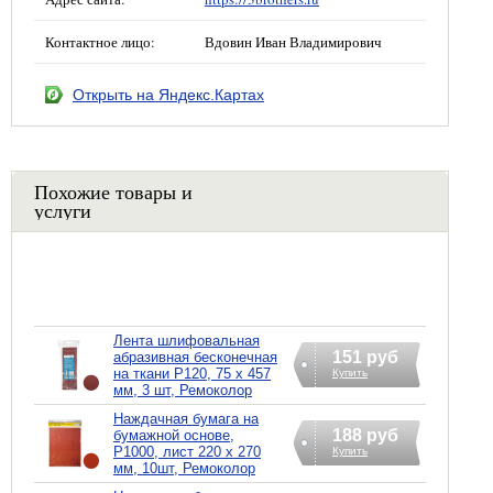
Контактное лицо:
Вдовин Иван Владимирович
Открыть на Яндекс.Картах
Похожие товары и
услуги
Лента шлифовальная
151 руб
абразивная бесконечная
на ткани Р120, 75 х 457
Купить
мм, 3 шт, Ремоколор
Наждачная бумага на
188 руб
бумажной основе,
Р1000, лист 220 х 270
Купить
мм, 10шт, Ремоколор