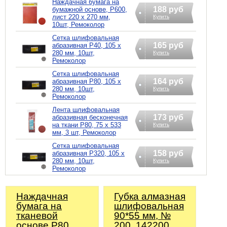
Наждачная бумага на
188 руб
бумажной основе, Р600,
лист 220 х 270 мм,
Купить
10шт, Ремоколор
Сетка шлифовальная
165 руб
абразивная Р40, 105 х
280 мм, 10шт,
Купить
Ремоколор
Сетка шлифовальная
164 руб
абразивная Р80, 105 х
280 мм, 10шт,
Купить
Ремоколор
Лента шлифовальная
173 руб
абразивная бесконечная
на ткани Р80, 75 х 533
Купить
мм, 3 шт, Ремоколор
Сетка шлифовальная
158 руб
абразивная Р320, 105 х
280 мм, 10шт,
Купить
Ремоколор
Наждачная
Губка алмазная
бумага на
шлифовальная
тканевой
90*55 мм, №
основе Р80,
200, 142200